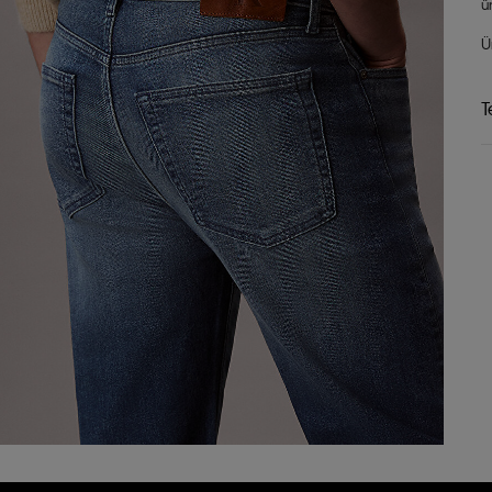
ü
Ü
T