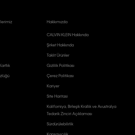
lerimiz
Hakkımızda
CALVIN KLEIN Hakkında
Şirket Hakkında
Taklit Ürünler
artlık
Gizlilik Politikası
zlüğü
Çerez Politikası
Kariyer
Site Haritasi
Kaliforniya, Birleşik Krallık ve Avustralya
Tedarik Zinciri Açıklaması
Sürdürülebilirlik
Kapsayıcılık