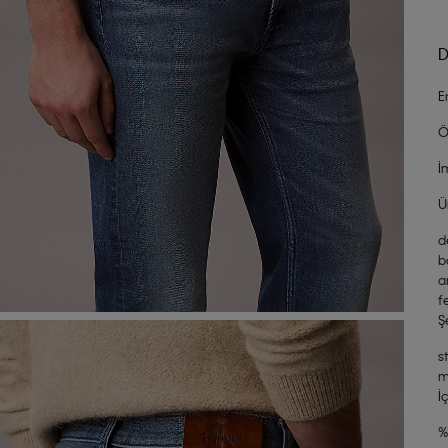
D
E
Ö
İ
Ü
d
b
a
f
Ş
s
m
İ
%