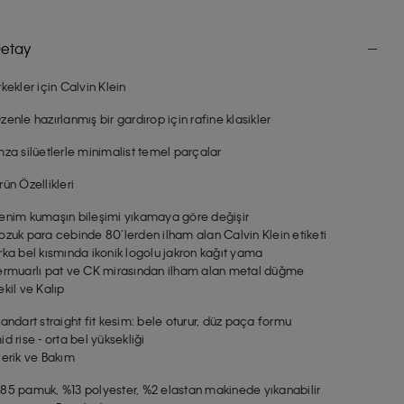
etay
rkekler için Calvin Klein
zenle hazırlanmış bir gardırop için rafine klasikler
mza silüetlerle minimalist temel parçalar
rün Özellikleri
enim kumaşın bileşimi yıkamaya göre değişir
ozuk para cebinde 80’lerden ilham alan Calvin Klein etiketi
rka bel kısmında ikonik logolu jakron kağıt yama
ermuarlı pat ve CK mirasından ilham alan metal düğme
ekil ve Kalıp
tandart straight fit kesim: bele oturur, düz paça formu
id rise - orta bel yüksekliği
çerik ve Bakım
85 pamuk, %13 polyester, %2 elastan makinede yıkanabilir