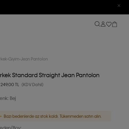
rkek
Giyim
Jean Pantolon
rkek Standard Straight Jean Pantolon
.249,00
TL
(KDV Dahil)
enk:
Bej
Bazı bedenlerde az stok kaldı. Tükenmeden satın alın.
eden/Boy: