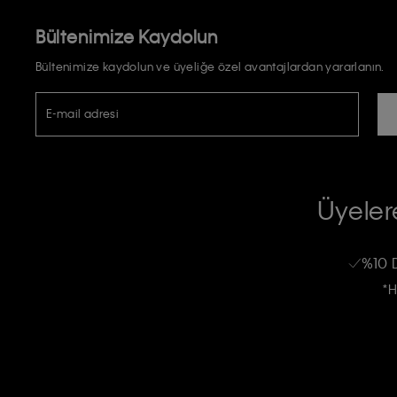
Bültenimize Kaydolun
Bültenimize kaydolun ve üyeliğe özel avantajlardan yararlanın.
E-mail adresi
TİCARİ ELEKTRONİK İLETİ GÖNDERİLMESİ HUSUSUNDA KİŞİSEL VE
RIZA VE ONAY METNİ
Üyelere
Calvin Klein e-bültenine abone olarak, kişisel verilerimin Calvin Klein tarafı
kampanyalarla alakalı her türlü iletişim yoluyla; E-mail ve SMS dahil olmak üze
%10 
Erkek
Kadın
Çocuk
işleneceğini anlıyor ve kabul ediyorum.
*H
Kişiye özel ticari elektronik iletilerini almak için
Açık Onay
veriyorum.
Aydınlatma Metni’ni
okuduğumu kabul ediyorum.
Calvin Klein tarafından kişisel verilerimin yurtdışına aktarılmasına açık 