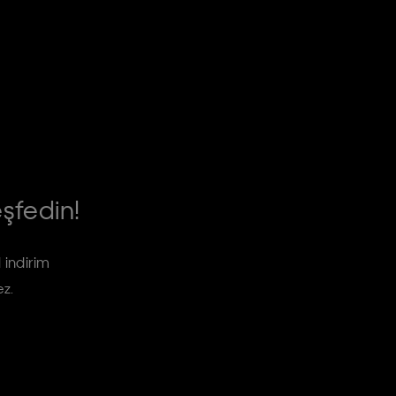
eşfedin!
 indirim
ez.