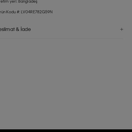
retim yeri: Bangladeş
rün Kodu #: LV04RE782G59N
eslimat & İade