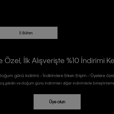
E-Bülten
RİLERİN İŞLENMESİ HAKKINDA AÇIK
 Özel, İlk Alışverişte %10 İndirimi K
na gönderileceğinin ve güncel ürün,
re haberdar edilip, kişisel verilerimin
Doğum günü indirimi
İndirimlere Erken Erişim
Üyelere özel
oş geldin ve doğum günü indirimleri diğer indirimlerle birleştirilem
rızam vardır
Üye olun