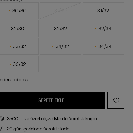
30/30
31/30
31/32
32/30
32/32
32/34
33/32
34/32
34/34
36/32
eden Tablosu
SEPETE EKLE
3500 TL ve üzeri alışverişlerde ücretsiz kargo
30 gün içerisinde ücretsiz iade