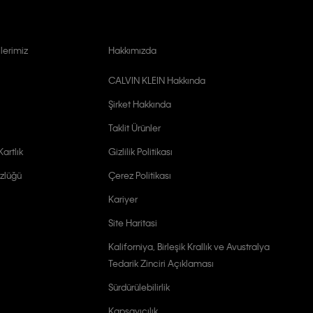
lerimiz
Hakkımızda
CALVIN KLEIN Hakkında
Şirket Hakkında
Taklit Ürünler
artlık
Gizlilik Politikası
zlüğü
Çerez Politikası
Kariyer
Site Haritasi
Kaliforniya, Birleşik Krallık ve Avustralya
Tedarik Zinciri Açıklaması
Sürdürülebilirlik
Kapsayıcılık