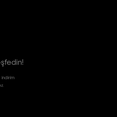
eşfedin!
 indirim
ez.