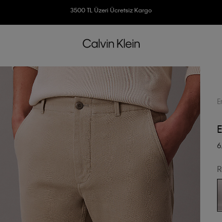
3500 TL Üzeri Ücretsiz Kargo
7500 TL Ve Üzeri Alışverişlerinizde 6 Taksit İmkanı
E
E
6
R