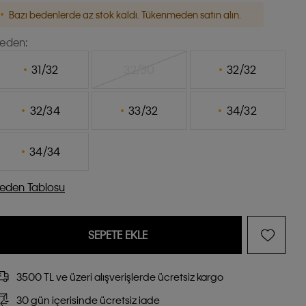
Bazı bedenlerde az stok kaldı. Tükenmeden satın alın.
eden:
31/32
32/30
32/32
32/34
33/32
34/32
34/34
eden Tablosu
SEPETE EKLE
3500 TL ve üzeri alışverişlerde ücretsiz kargo
30 gün içerisinde ücretsiz iade