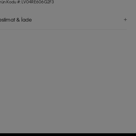
rün Kodu #: LV04RE606G2F3
eslimat & İade