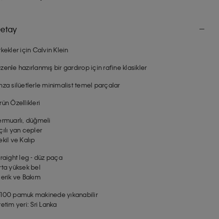
etay
rkekler için Calvin Klein
zenle hazırlanmış bir gardırop için rafine klasikler
mza silüetlerle minimalist temel parçalar
rün Özellikleri
ermuarlı, düğmeli
çılı yan cepler
ekil ve Kalıp
traight leg - düz paça
rta yüksek bel
çerik ve Bakım
100 pamuk makinede yıkanabilir
retim yeri: Sri Lanka