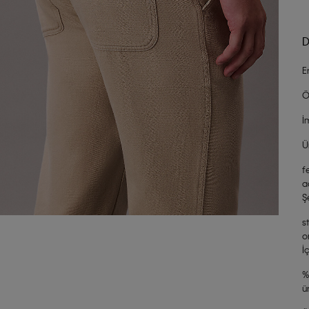
D
E
Ö
İ
Ü
f
a
Ş
s
o
İ
%
ü