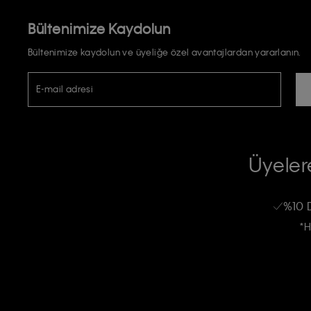
Bültenimize Kaydolun
Bültenimize kaydolun ve üyeliğe özel avantajlardan yararlanın.
E-mail adresi
TİCARİ ELEKTRONİK İLETİ GÖNDERİLMESİ HUSUSUNDA KİŞİSEL VE
RIZA VE ONAY METNİ
Üyelere
Calvin Klein e-bültenine abone olarak, kişisel verilerimin Calvin Klein tarafı
kampanyalarla alakalı her türlü iletişim yoluyla; E-mail ve SMS dahil olmak üze
%10 
Erkek
Kadın
Çocuk
işleneceğini anlıyor ve kabul ediyorum.
*H
Kişiye özel ticari elektronik iletilerini almak için
Açık Onay
veriyorum.
Aydınlatma Metni’ni
okuduğumu kabul ediyorum.
Calvin Klein tarafından kişisel verilerimin yurtdışına aktarılmasına açık 