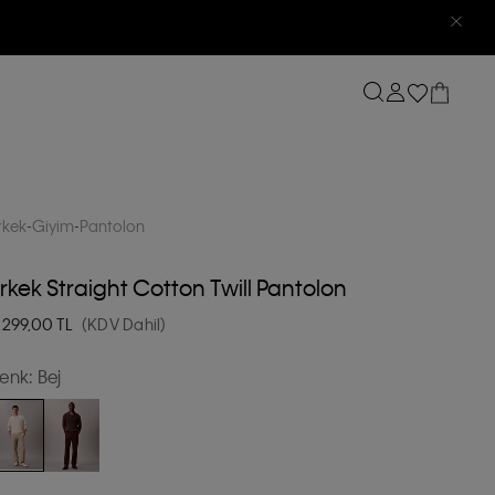
rkek
Giyim
Pantolon
rkek Straight Cotton Twill Pantolon
.299,00
TL
(KDV Dahil)
enk:
Bej