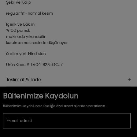
Şekil ve Kalıp
regular fit - normal kesim
İçerik ve Bakım
%100 pamuk
makinede yıkanabilir
kurutma makinesinde düşük ayar
üretim yeri: Hindistan
Ürün Kodu #: LV04LB275GCJ7
Teslimat & İade
Bültenimize Kaydolun
Bültenimize kaydolun ve üyeliğe özel avantajlardan yararlanın.
E-mail adresi