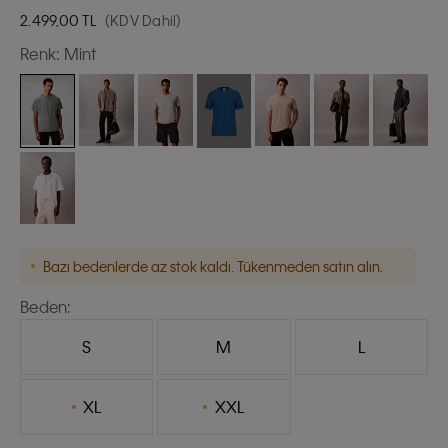
2.499,00
TL
(KDV Dahil)
Renk:
Mint
Bazı bedenlerde az stok kaldı. Tükenmeden satın alın.
Beden:
S
M
L
XL
XXL