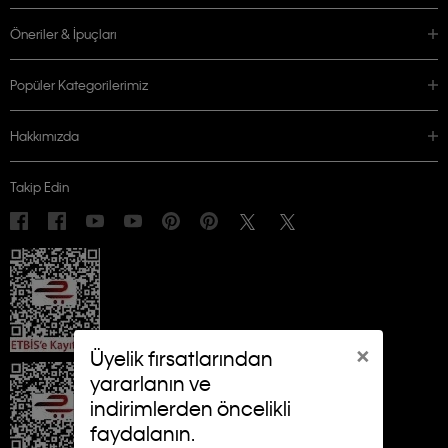
Öneriler & İpuçları
Popüler Kategorilerimiz
Hakkımızda
Takip Edin
×
Üyelik fırsatlarından
yararlanın ve
indirimlerden öncelikli
faydalanın.