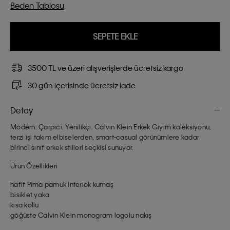
Beden Tablosu
SEPETE EKLE
3500 TL ve üzeri alışverişlerde ücretsiz kargo
30 gün içerisinde ücretsiz iade
Detay
Modern. Çarpıcı. Yenilikçi. Calvin Klein Erkek Giyim koleksiyonu,
terzi işi takım elbiselerden, smart-casual görünümlere kadar
birinci sınıf erkek stilleri seçkisi sunuyor.
Ürün Özellikleri
hafif Pima pamuk interlok kumaş
bisiklet yaka
kısa kollu
göğüste Calvin Klein monogram logolu nakış