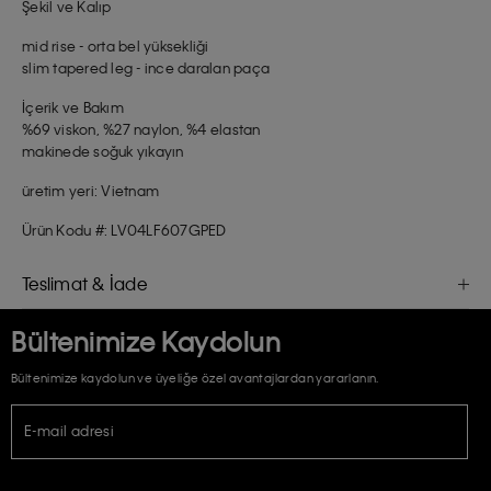
Şekil ve Kalıp
mid rise - orta bel yüksekliği
slim tapered leg - ince daralan paça
İçerik ve Bakım
%69 viskon, %27 naylon, %4 elastan
makinede soğuk yıkayın
üretim yeri: Vietnam
Ürün Kodu #: LV04LF607GPED
Teslimat & İade
Bültenimize Kaydolun
Bültenimize kaydolun ve üyeliğe özel avantajlardan yararlanın.
E-mail adresi