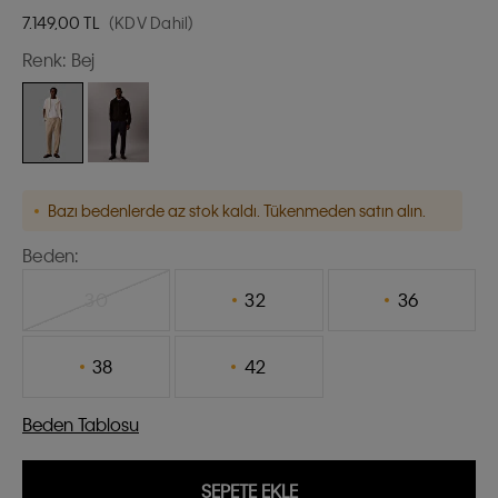
7.149,00
TL
(KDV Dahil)
Renk:
Bej
Bazı bedenlerde az stok kaldı. Tükenmeden satın alın.
Beden:
30
32
36
38
42
Beden Tablosu
SEPETE EKLE