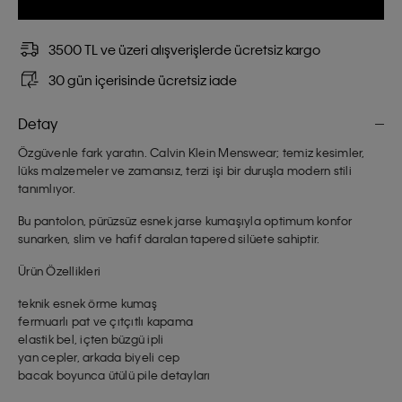
3500 TL ve üzeri alışverişlerde ücretsiz kargo
30 gün içerisinde ücretsiz iade
Detay
Özgüvenle fark yaratın. Calvin Klein Menswear; temiz kesimler,
lüks malzemeler ve zamansız, terzi işi bir duruşla modern stili
tanımlıyor.
Bu pantolon, pürüzsüz esnek jarse kumaşıyla optimum konfor
sunarken, slim ve hafif daralan tapered silüete sahiptir.
Ürün Özellikleri
teknik esnek örme kumaş
fermuarlı pat ve çıtçıtlı kapama
elastik bel, içten büzgü ipli
yan cepler, arkada biyeli cep
bacak boyunca ütülü pile detayları