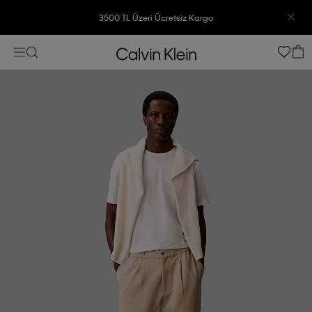
3500 TL Üzeri Ücretsiz Kargo
7500 TL Ve Üzeri Alışverişlerinizde 6 Taksit İmkanı