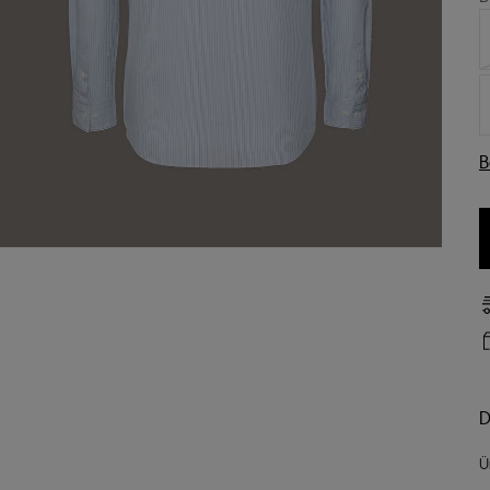
B
D
Ü