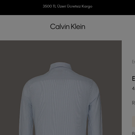
3500 TL Üzeri Ücretsiz Kargo
7500 TL Ve Üzeri Alışverişlerinizde 6 Taksit İmkanı
E
E
4
R
B