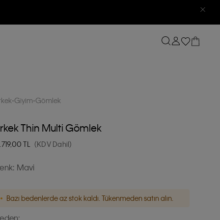
rkek
Giyim
Gömlek
rkek Thin Multi Gömlek
.719,00
TL
(KDV Dahil)
enk:
Mavi
Bazı bedenlerde az stok kaldı. Tükenmeden satın alın.
eden: