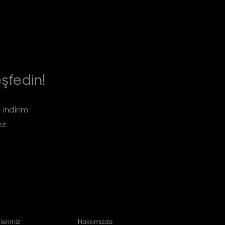
eşfedin!
 indirim
ez.
lerimiz
Hakkımızda