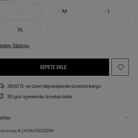
S
M
L
XL
eden Tablosu
SEPETE EKLE
3500 TL ve üzeri alışverişlerde ücretsiz kargo
30 gün içerisinde ücretsiz iade
etay
rün Kodu #: LV04LE120GZ4H