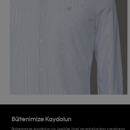
Bültenimize Kaydolun
Bültenimize kaydolun ve üyeliğe özel avantajlardan yararlanın.