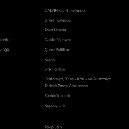
CALVIN KLEIN Hakkında
Şirket Hakkında
Taklit Ürünler
artlık
Gizlilik Politikası
zlüğü
Çerez Politikası
Kariyer
Site Haritasi
Kaliforniya, Birleşik Krallık ve Avustralya
Tedarik Zinciri Açıklaması
Sürdürülebilirlik
Kapsayıcılık
Takip Edin