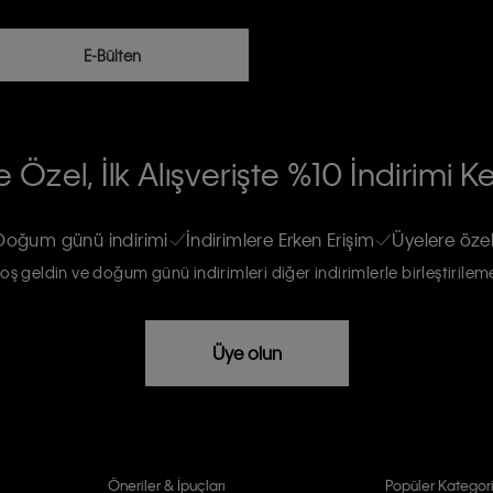
E-Bülten
RİLERİN İŞLENMESİ HAKKINDA AÇIK
 Özel, İlk Alışverişte %10 İndirimi K
na gönderileceğinin ve güncel ürün,
re haberdar edilip, kişisel verilerimin
Doğum günü indirimi
İndirimlere Erken Erişim
Üyelere özel
oş geldin ve doğum günü indirimleri diğer indirimlerle birleştirilem
rızam vardır
Üye olun
Öneriler & İpuçları
Popüler Kategori