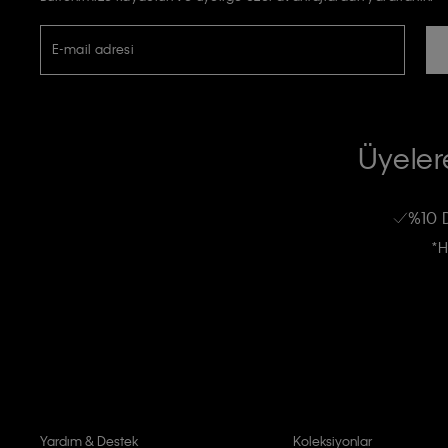
E-mail adresi
TİCARİ ELEKTRONİK İLETİ GÖNDERİLMESİ HUSUSUNDA KİŞİSEL VE
RIZA VE ONAY METNİ
Üyelere
Calvin Klein e-bültenine abone olarak, kişisel verilerimin Calvin Klein tarafı
kampanyalarla alakalı her türlü iletişim yoluyla; E-mail ve SMS dahil olmak üze
%10 
Erkek
Kadın
Çocuk
işleneceğini anlıyor ve kabul ediyorum.
*H
Kişiye özel ticari elektronik iletilerini almak için
Açık Onay
veriyorum.
Aydınlatma Metni’ni
okuduğumu kabul ediyorum.
Calvin Klein tarafından kişisel verilerimin yurtdışına aktarılmasına açık 
Yardım & Destek
Koleksiyonlar