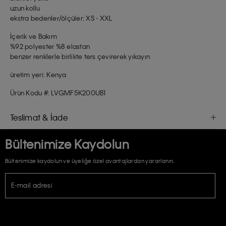
uzun kollu
ekstra bedenler/ölçüler: XS - XXL
İçerik ve Bakım
%92 polyester %8 elastan
benzer renklerle birlikte ters çevirerek yıkayın
üretim yeri: Kenya
Ürün Kodu #: LVGMF5K200UB1
Teslimat & İade
Bültenimize Kaydolun
Bültenimize kaydolun ve üyeliğe özel avantajlardan yararlanın.
E-mail adresi
TİCARİ ELEKTRONİK İLETİ GÖNDERİLMESİ HUSUSUNDA KİŞİSEL VERİLERİN