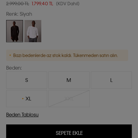
2.999,00 TL
1.799,40
TL
(KDV Dahil)
Renk:
Siyah
Bazı bedenlerde az stok kaldı. Tükenmeden satın alın.
Beden:
S
M
L
XL
XXL
Beden Tablosu
SEPETE EKLE