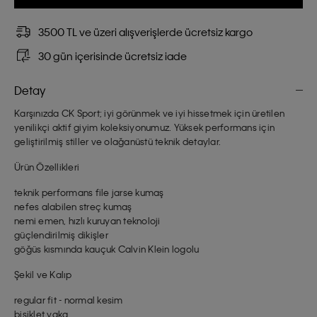
3500 TL ve üzeri alışverişlerde ücretsiz kargo
30 gün içerisinde ücretsiz iade
Detay
Karşınızda CK Sport; iyi görünmek ve iyi hissetmek için üretilen
yenilikçi aktif giyim koleksiyonumuz. Yüksek performans için
geliştirilmiş stiller ve olağanüstü teknik detaylar.
Ürün Özellikleri
teknik performans file jarse kumaş
nefes alabilen streç kumaş
nemi emen, hızlı kuruyan teknoloji
güçlendirilmiş dikişler
göğüs kısmında kauçuk Calvin Klein logolu
Şekil ve Kalıp
regular fit - normal kesim
bisiklet yaka