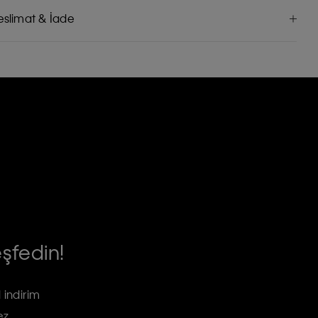
eslimat & İade
eşfedin!
 indirim
ez.