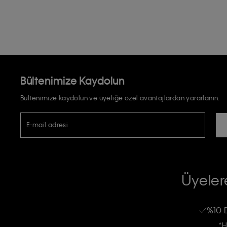
Bültenimize Kaydolun
Bültenimize kaydolun ve üyeliğe özel avantajlardan yararlanın.
E-mail adresi
TİCARİ ELEKTRONİK İLETİ GÖNDERİLMESİ HUSUSUNDA KİŞİSEL VE
RIZA VE ONAY METNİ
Üyelere
Calvin Klein e-bültenine abone olarak, kişisel verilerimin Calvin Klein tarafı
kampanyalarla alakalı her türlü iletişim yoluyla; E-mail ve SMS dahil olmak üze
%10 
Erkek
Kadın
Çocuk
işleneceğini anlıyor ve kabul ediyorum.
*H