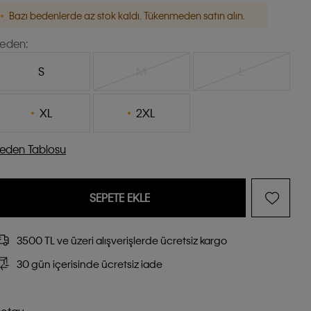
Bazı bedenlerde az stok kaldı. Tükenmeden satın alın.
eden:
S
M
L
XL
2XL
eden Tablosu
SEPETE EKLE
3500 TL ve üzeri alışverişlerde ücretsiz kargo
30 gün içerisinde ücretsiz iade