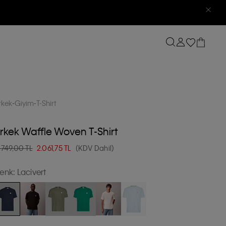
rkek
Giyim
T-Shirt
rkek Waffle Woven T-Shirt
.749,00 TL
2.061,75
TL
(KDV Dahil)
enk:
Lacivert