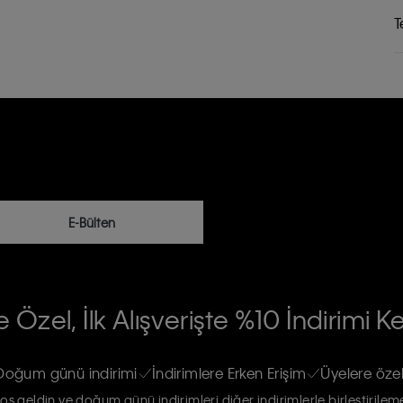
T
E-Bülten
RİLERİN İŞLENMESİ HAKKINDA AÇIK
 Özel, İlk Alışverişte %10 İndirimi K
na gönderileceğinin ve güncel ürün,
re haberdar edilip, kişisel verilerimin
Doğum günü indirimi
İndirimlere Erken Erişim
Üyelere özel
oş geldin ve doğum günü indirimleri diğer indirimlerle birleştirilem