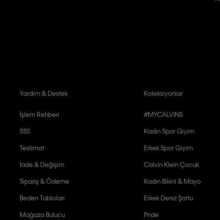
Kişiye özel ticari elektronik iletilerini almak için
Açık Onay
veriyorum.
Aydınlatma Metni’ni
okuduğumu kabul ediyorum.
Calvin Klein tarafından kişisel verilerimin yurtdışına aktarılmasına açık 
Yardım & Destek
Koleksiyonlar
İşlem Rehberi
#MYCALVINS
SSS
Kadın Spor Giyim
Teslimat
Erkek Spor Giyim
İade & Değişim
Calvin Klein Çocuk
Sipariş & Ödeme
Kadın Bikini & Mayo
Beden Tabloları
Erkek Deniz Şortu
Mağaza Bulucu
Pride