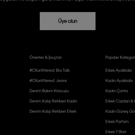
rızam vardır
Üye olun
Öneriler & İpuçları
Popüler Kategori
#CKunfiltered: Bra Talk
Erkek Ayakkabı
#CKunfiltered: Jeans
Kadın Ayakkabı
Denim Bakım Kılavuzu
Kadın Çanta
Denim Kalıp Rehberi Kadın
Erkek Cüzdan & K
Denim Kalıp Rehberi Erkek
Kadın Güneş Gö
Erkek Parfüm
Erkek T-Shirt