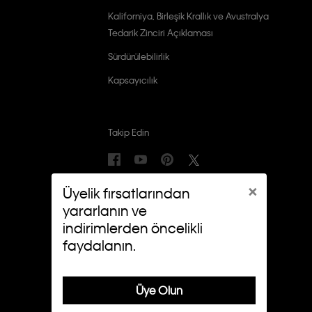
Kaliforniya, Birleşik Krallık ve Avustralya
Tedarik Zinciri Açıklaması
Sürdürülebilirlik
Kapsayıcılık
Takip Edin
×
Üyelik fırsatlarından
yararlanın ve
indirimlerden öncelikli
faydalanın.
Üye Olun