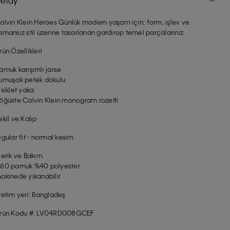
etay
alvin Klein Heroes Günlük modern yaşam için; form, işlev ve
amansız stil üzerine tasarlanan gardırop temel parçalarınız.
rün Özellikleri
amuk karışımlı jarse
umuşak petek dokulu
isiklet yaka
öğüste Calvin Klein monogram rozetli
ekil ve Kalıp
egular fit - normal kesim
çerik ve Bakım
60 pamuk %40 polyester
akinede yıkanabilir
retim yeri: Bangladeş
rün Kodu #: LV04RD008GCEF