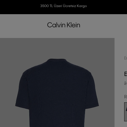
Ücretsiz İade
3500 TL Üzeri Ücretsiz Kargo
7500 TL Ve Üzeri Alışverişlerinizde 6 Taksit İmkanı
E
E
2
R