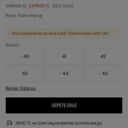
7.999,00 TL
3.999,50
TL
(KDV Dahil)
Renk:
Kahverengi
Bazı bedenlerde az stok kaldı. Tükenmeden satın alın.
Beden:
40
41
42
43
44
45
Beden Tablosu
SEPETE EKLE
3500 TL ve üzeri alışverişlerde ücretsiz kargo