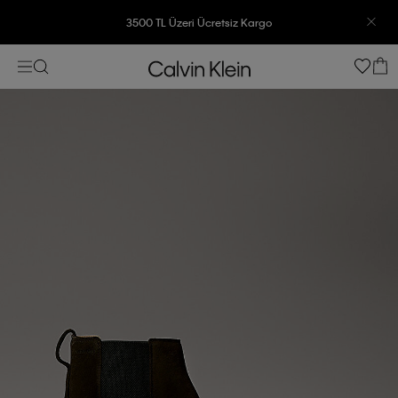
3500 TL Üzeri Ücretsiz Kargo
7500 TL Ve Üzeri Alışverişlerinizde 6 Taksit İmkanı