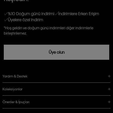
gönderileceğinin ve güncel ürün, kampanyalarla alakalı her türlü iletişim yoluyla;
Erkek
Kadın
Çocuk
E-mail ve SMS dahil olmak üzere haberdar edilip, kişisel verilerimin işleneceğini
anlıyor ve kabul ediyorum.
Kişiye özel ticari elektronik iletilerini almak için
Açık Onay
veriyorum.
%10 Doğum günü indirimi
İndirimlere Erken Erişim
Üyelere özel indirim
Aydınlatma Metni’ni
okuduğumu kabul ediyorum.
Calvin Klein tarafından kişisel verilerimin yurtdışına aktarılmasına açık
*Hoş geldin ve doğum günü indirimleri diğer indirimlerle
rızam vardır
birleştirilemez.
Üye olun
Yardım & Destek
Koleksiyonlar
Öneriler & İpuçları