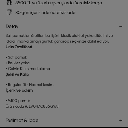
3500 TL ve üzeri alışverişlerde ücretsiz kargo
30 gün içerisinde ücretsiz iade
Detay
Saf pamuktan üretilen bu tişört; klasik bisiklet yaka silüetini ve
iddialı markalamayı günlük gardırop seçkinize dahil ediyor.
Ürün Özellikleri
• Saf pamuk
• Bisiklet yaka
• Calvin Klein markalama
Şekil ve Kalıp
• Regular fit - Normal kesim
İçerik ve bakım
• %100 pamuk
Ürün Kodu #: LV047C856GYAF
Teslimat & İade