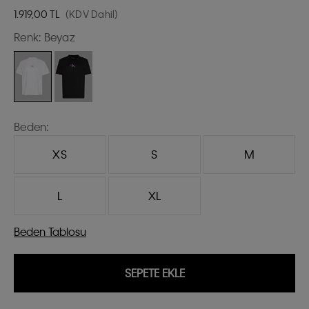
1.919,00
TL
(KDV Dahil)
Renk:
Beyaz
Beden:
XS
S
M
L
XL
Beden Tablosu
SEPETE EKLE