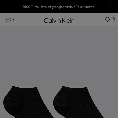
7500 TL Ve Üzeri Alışverişlerinizde 6 Taksit İmkanı