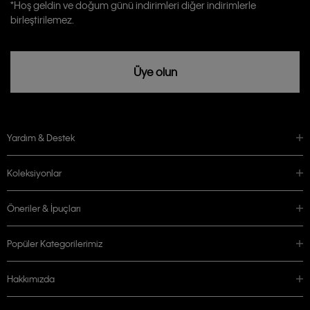
Calvin Klein tarafından kişisel verilerimin yurtdışına aktarılmasına açık
*Hoş geldin ve doğum günü indirimleri diğer indirimlerle
rızam vardır
birleştirilemez.
Üye olun
Yardım & Destek
Koleksiyonlar
Öneriler & İpuçları
Popüler Kategorilerimiz
Hakkımızda