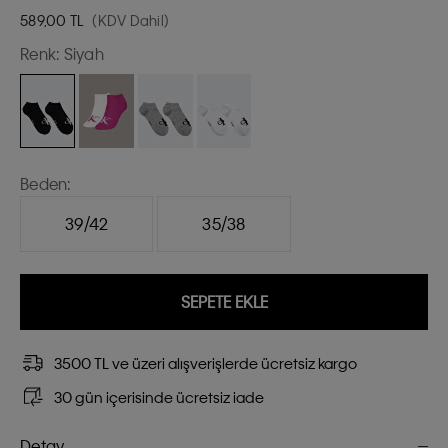
589,00
TL
(KDV Dahil)
Renk:
Siyah
Beden:
39/42
35/38
SEPETE EKLE
3500 TL ve üzeri alışverişlerde ücretsiz kargo
30 gün içerisinde ücretsiz iade
Detay