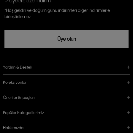
Üyelere özel indirim
Calvin Klein tarafından kişisel verilerimin yurtdışına aktarılmasına açık
*Hoş geldin ve doğum günü indirimleri diğer indirimlerle
rızam vardır
birleştirilemez.
Üye olun
Yardım & Destek
Koleksiyonlar
Öneriler & İpuçları
Popüler Kategorilerimiz
Hakkımızda