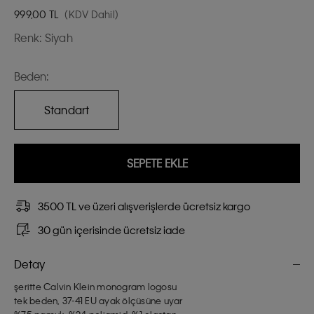
999,00
TL
(KDV Dahil)
Renk:
Siyah
Beden:
Standart
SEPETE EKLE
3500 TL ve üzeri alışverişlerde ücretsiz kargo
30 gün içerisinde ücretsiz iade
Detay
şeritte Calvin Klein monogram logosu
tek beden, 37-41 EU ayak ölçüsüne uyar