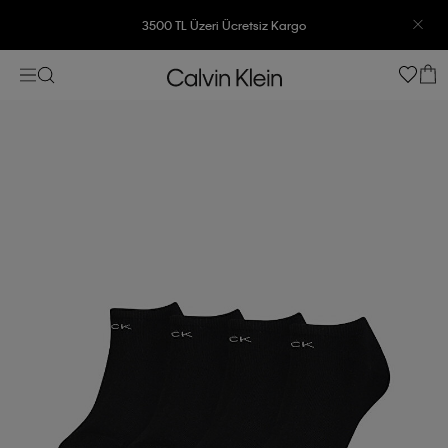
3500 TL Üzeri Ücretsiz Kargo
7500 TL Ve Üzeri Alışverişlerinizde 6 Taksit İmkanı