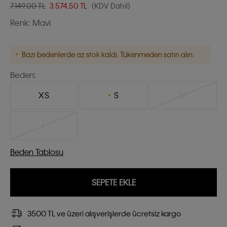
7.149,00 TL
3.574,50
TL
(KDV Dahil)
Renk:
Mavi
Bazı bedenlerde az stok kaldı. Tükenmeden satın alın.
Beden:
XS
S
M
L
Beden Tablosu
SEPETE EKLE
3500 TL ve üzeri alışverişlerde ücretsiz kargo