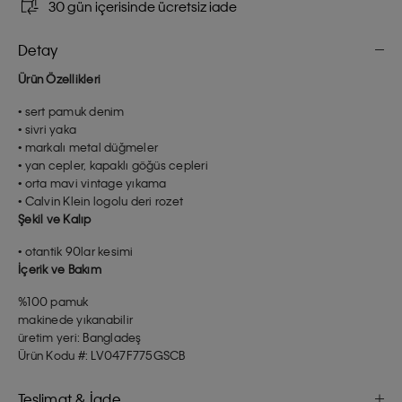
30 gün içerisinde ücretsiz iade
Detay
Ürün Özellikleri
• sert pamuk denim
• sivri yaka
• markalı metal düğmeler
• yan cepler, kapaklı göğüs cepleri
• orta mavi vintage yıkama
• Calvin Klein logolu deri rozet
Şekil ve Kalıp
• otantik 90lar kesimi
İçerik ve Bakım
%100 pamuk
makinede yıkanabilir
üretim yeri: Bangladeş
Ürün Kodu #: LV047F775GSCB
Teslimat & İade