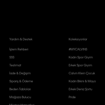
Aydınlatma Metni’ni
okuduğumu kabul ediyorum.
Calvin Klein tarafından kişisel verilerimin yurtdışına aktarılmasına açık 
Yardım & Destek
Koleksiyonlar
İşlem Rehberi
#MYCALVINS
SSS
Kadın Spor Giyim
Teslimat
Erkek Spor Giyim
İade & Değişim
Calvin Klein Çocuk
Sipariş & Ödeme
Kadın Bikini & Mayo
Beden Tabloları
Erkek Deniz Şortu
Mağaza Bulucu
Pride
Müşteri Hizmetleri