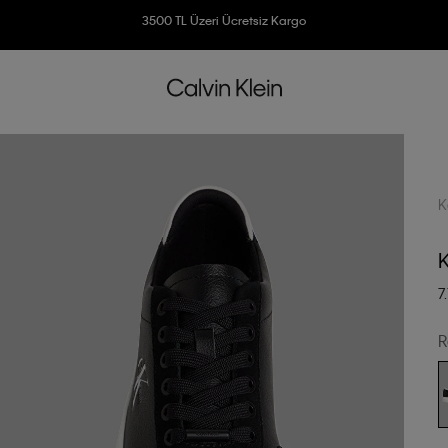
3500 TL Üzeri Ücretsiz Kargo
7500 TL Ve Üzeri Alışverişlerinizde 6 Taksit İmkanı
K
7
R