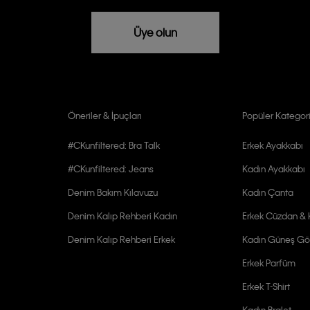
rızam vardır
Üye olun
Öneriler & İpuçları
Popüler Kategori
#CKunfiltered: Bra Talk
Erkek Ayakkabı
#CKunfiltered: Jeans
Kadın Ayakkabı
Denim Bakım Kılavuzu
Kadın Çanta
Denim Kalıp Rehberi Kadın
Erkek Cüzdan & K
Denim Kalıp Rehberi Erkek
Kadın Güneş Gö
Erkek Parfüm
Erkek T-Shirt
Kadın Bralet