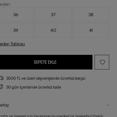
eden:
36
37
38
39
40
41
eden Tablosu
SEPETE EKLE
3500 TL ve üzeri alışverişlerde ücretsiz kargo
30 gün içerisinde ücretsiz iade
etay
onfor ve hareket için tasarlanan bu sneaker’lar, basketbol ilhamlı