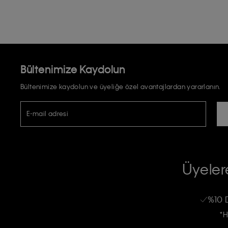
Bültenimize Kaydolun
Bültenimize kaydolun ve üyeliğe özel avantajlardan yararlanın.
E-mail adresi
TİCARİ ELEKTRONİK İLETİ GÖNDERİLMESİ HUSUSUNDA KİŞİSEL VE
RIZA VE ONAY METNİ
Üyelere
Calvin Klein e-bültenine abone olarak, kişisel verilerimin Calvin Klein tarafı
kampanyalarla alakalı her türlü iletişim yoluyla; E-mail ve SMS dahil olmak üze
%10 
Erkek
Kadın
Çocuk
işleneceğini anlıyor ve kabul ediyorum.
*H
Kişiye özel ticari elektronik iletilerini almak için
Açık Onay
veriyorum.