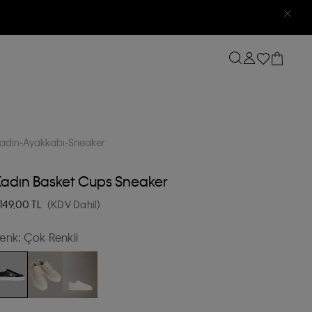
adın
Ayakkabı
Sneaker
Kadın Basket Cups Sneaker
.149,00
TL
(KDV Dahil)
enk:
Çok Renkli