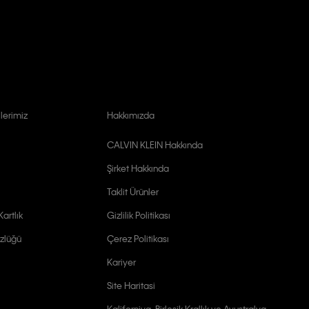
lerimiz
Hakkımızda
CALVIN KLEIN Hakkında
Şirket Hakkında
Taklit Ürünler
artlık
Gizlilik Politikası
zlüğü
Çerez Politikası
Kariyer
Site Haritasi
Kaliforniya, Birleşik Krallık ve Avustralya