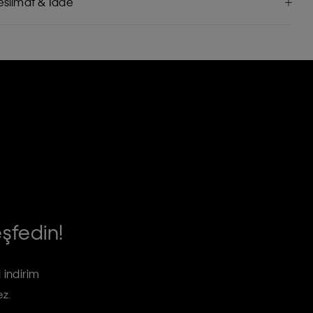
eslimat & İade
eşfedin!
 indirim
ez.