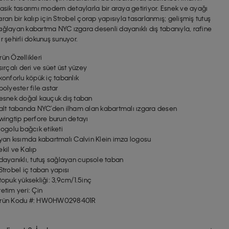
lasik tasarımı modern detaylarla bir araya getiriyor. Esnek ve ayağı
aran bir kalıp için Strobel çorap yapısıyla tasarlanmış; gelişmiş tutuş
ağlayan kabartma NYC ızgara desenli dayanıklı dış tabanıyla, rafine
ir şehirli dokunuş sunuyor.
rün Özellikleri
 sırçalı deri ve süet üst yüzey
 konforlu köpük iç tabanlık
 polyester file astar
 esnek doğal kauçuk dış taban
 alt tabanda NYC'den ilham alan kabartmalı ızgara desen
 wingtip perfore burun detayı
 logolu bağcık etiketi
 yan kısımda kabartmalı Calvin Klein imza logosu
ekil ve Kalıp
 dayanıklı, tutuş sağlayan cupsole taban
 Strobel iç taban yapısı
 topuk yüksekliği: 3,9cm/1.5inç
retim yeri: Çin
rün Kodu #: HW0HW0298401R