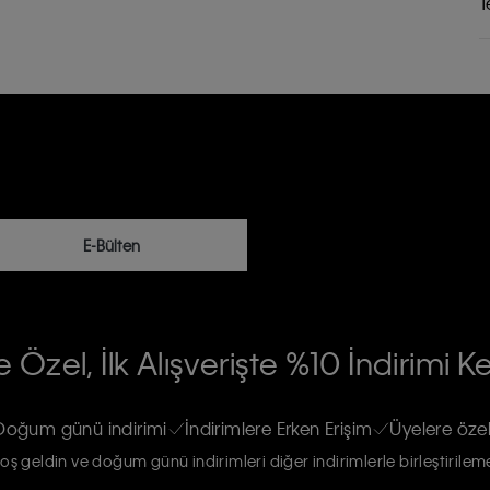
T
E-Bülten
RİLERİN İŞLENMESİ HAKKINDA AÇIK
 Özel, İlk Alışverişte %10 İndirimi K
na gönderileceğinin ve güncel ürün,
re haberdar edilip, kişisel verilerimin
Doğum günü indirimi
İndirimlere Erken Erişim
Üyelere özel
oş geldin ve doğum günü indirimleri diğer indirimlerle birleştirilem