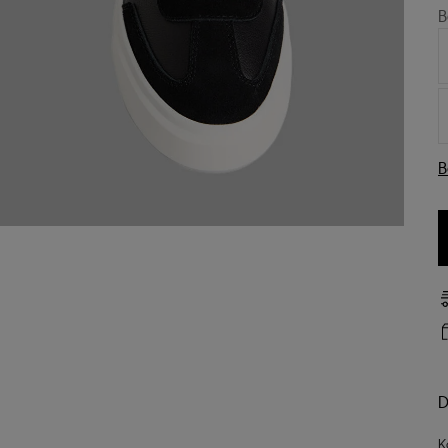
B
B
D
K