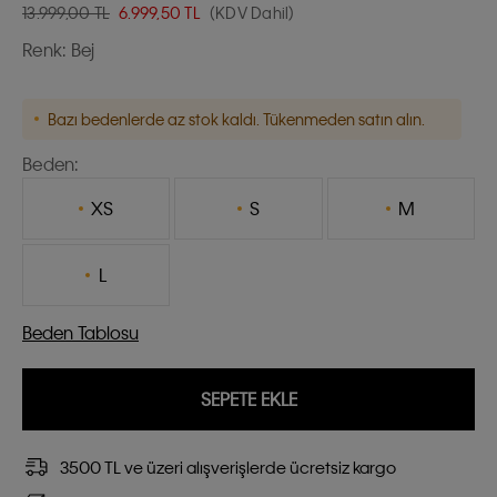
13.999,00 TL
6.999,50
TL
(KDV Dahil)
Renk:
Bej
Bazı bedenlerde az stok kaldı. Tükenmeden satın alın.
Beden:
XS
S
M
L
Beden Tablosu
SEPETE EKLE
3500 TL ve üzeri alışverişlerde ücretsiz kargo