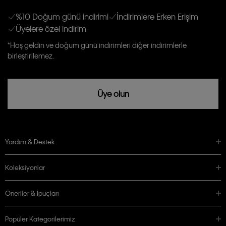
anlıyor ve kabul ediyorum.
Kişiye özel ticari elektronik iletilerini almak için
Açık Onay
veriyorum.
%10 Doğum günü indirimi
İndirimlere Erken Erişim
Üyelere özel indirim
Aydınlatma Metni’ni
okuduğumu kabul ediyorum.
Calvin Klein tarafından kişisel verilerimin yurtdışına aktarılmasına açık
*Hoş geldin ve doğum günü indirimleri diğer indirimlerle
rızam vardır
birleştirilemez.
Üye olun
Yardım & Destek
Koleksiyonlar
Öneriler & İpuçları
Popüler Kategorilerimiz