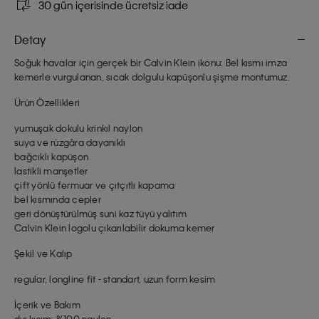
30 gün içerisinde ücretsiz iade
Detay
Soğuk havalar için gerçek bir Calvin Klein ikonu: Bel kısmı imza
kemerle vurgulanan, sıcak dolgulu kapüşonlu şişme montumuz.
Ürün Özellikleri
yumuşak dokulu krinkıl naylon
suya ve rüzgâra dayanıklı
bağcıklı kapüşon
lastikli manşetler
çift yönlü fermuar ve çıtçıtlı kapama
bel kısmında cepler
geri dönüştürülmüş suni kaz tüyü yalıtım
Calvin Klein logolu çıkarılabilir dokuma kemer
Şekil ve Kalıp
regular, longline fit - standart, uzun form kesim
İçerik ve Bakım
dış kısım: %100 naylon