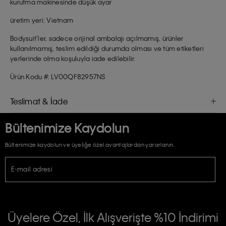
kurutma makinesinde düşük ayar
üretim yeri: Vietnam
Bodysuit’ler, sadece orijinal ambalajı açılmamış, ürünler
kullanılmamış, teslim edildiği durumda olması ve tüm etiketleri
yerlerinde olma koşuluyla iade edilebilir.
Ürün Kodu #: LV00QF82957NS
Teslimat & İade
Bültenimize Kaydolun
Bültenimize kaydolun ve üyeliğe özel avantajlardan yararlanın.
E-mail adresi
TİCARİ ELEKTRONİK İLETİ GÖNDERİLMESİ HUSUSUNDA KİŞİSEL VERİLERİN
İŞLENMESİ HAKKINDA AÇIK RIZA VE ONAY METNİ
Üyelere Özel, İlk Alışverişte %10 İndirimi
E-Bülten