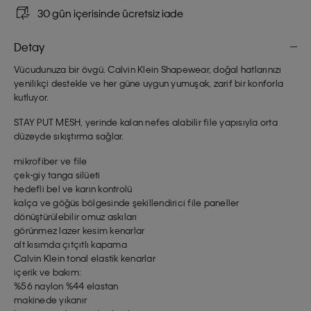
30 gün içerisinde ücretsiz iade
Detay
Vücudunuza bir övgü. Calvin Klein Shapewear, doğal hatlarınızı
yenilikçi destekle ve her güne uygun yumuşak, zarif bir konforla
kutluyor.
STAY PUT MESH, yerinde kalan nefes alabilir file yapısıyla orta
düzeyde sıkıştırma sağlar.
mikrofiber ve file
çek-giy tanga silüeti
hedefli bel ve karın kontrolü
kalça ve göğüs bölgesinde şekillendirici file paneller
dönüştürülebilir omuz askıları
görünmez lazer kesim kenarlar
alt kısımda çıtçıtlı kapama
Calvin Klein tonal elastik kenarlar
içerik ve bakım:
%56 naylon %44 elastan
makinede yıkanır