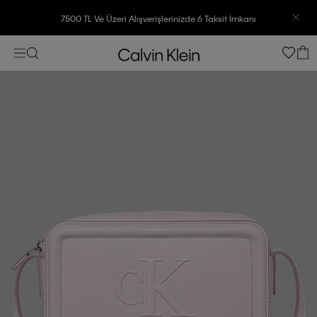
7500 TL Ve Üzeri Alışverişlerinizde 6 Taksit İmkanı