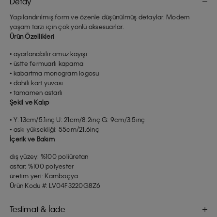
Detay
Yapılandırılmış form ve özenle düşünülmüş detaylar. Modern
yaşam tarzı için çok yönlü aksesuarlar.
Ürün Özellikleri
• ayarlanabilir omuz kayışı
• üstte fermuarlı kapama
• kabartma monogram logosu
• dahili kart yuvası
• tamamen astarlı
Şekil ve Kalıp
• Y: 13cm/5.1inç U: 21cm/8.2inç G: 9cm/3.5inç
• askı yüksekliği: 55cm/21.6inç
İçerik ve Bakım
dış yüzey: %100 poliüretan
astar: %100 polyester
üretim yeri: Kamboçya
Ürün Kodu #: LV04F3220G8Z6
Teslimat & İade