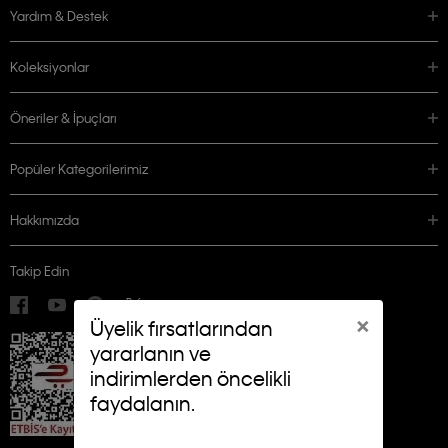
Yardım & Destek
Koleksiyonlar
Öneriler & İpuçları
Popüler Kategorilerimiz
Hakkımızda
Takip Edin
×
Üyelik fırsatlarından
yararlanın ve
indirimlerden öncelikli
faydalanın.