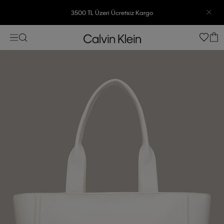
3500 TL Üzeri Ücretsiz Kargo
7500 TL Ve Üzeri Alışverişlerinizde 6 Taksit İmkanı