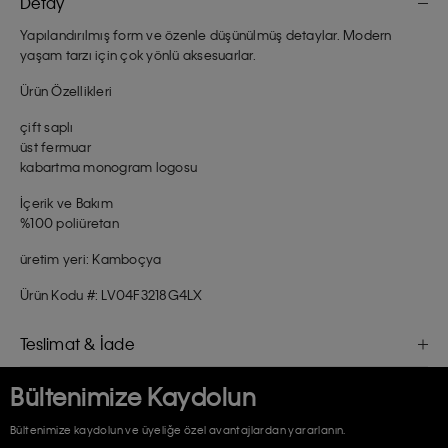
Detay
Yapılandırılmış form ve özenle düşünülmüş detaylar. Modern
yaşam tarzı için çok yönlü aksesuarlar.
Ürün Özellikleri
çift saplı
üst fermuar
kabartma monogram logosu
İçerik ve Bakım
%100 poliüretan
üretim yeri: Kamboçya
Ürün Kodu #: LV04F3218G4LX
Teslimat & İade
Bültenimize Kaydolun
Bültenimize kaydolun ve üyeliğe özel avantajlardan yararlanın.