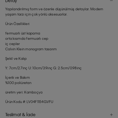
Detay
Yapılandırılmış form ve özenle düşünülmüş detaylar. Modern
yaşam tarzı için çok yönlü aksesuarlar.
Ürün Özellikleri
fermuarlı üst kapama
orta kısımda fermuarlı cep
iç cepler
Calvin Klein monogram tasarım
Şekil ve Kalıp
Y: 7cm/2.7inç U: 10cm/3.9inç G: 2.5cm/0.98inç
İçerik ve Bakım
%100 poliüretan
üretim yeri: Kamboçya
Ürün Kodu #: LV04F1154GVFU
Teslimat & İade