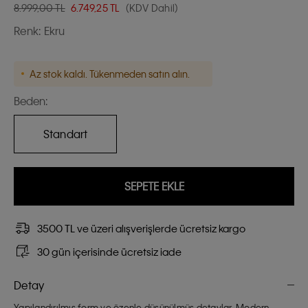
8.999,00 TL
6.749,25
TL
(KDV Dahil)
Renk:
Ekru
Az stok kaldı. Tükenmeden satın alın.
Beden:
Standart
SEPETE EKLE
3500 TL ve üzeri alışverişlerde ücretsiz kargo
30 gün içerisinde ücretsiz iade
Detay
Yapılandırılmış form ve özenle düşünülmüş detaylar. Modern