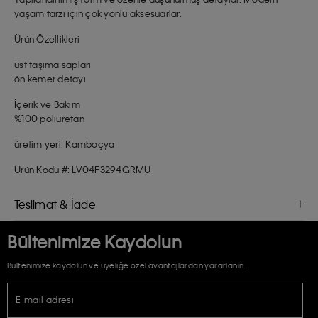
yaşam tarzı için çok yönlü aksesuarlar.
Ürün Özellikleri
üst taşıma sapları
ön kemer detayı
İçerik ve Bakım
%100 poliüretan
üretim yeri: Kamboçya
Ürün Kodu #: LV04F3294GRMU
Teslimat & İade
Bültenimize Kaydolun
Bültenimize kaydolun ve üyeliğe özel avantajlardan yararlanın.
E-mail adresi