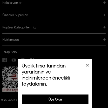
Koleksiyonlar
Öneriler & İpuçları
Popüler Kategorilerimiz
Hakkımızda
Takip Edin
×
Üyelik fırsatlarından
yararlanın ve
indirimlerden öncelikli
faydalanın.
Üye Olun
© 2026 CK STORES B.V. ALL RIGHTS RESERVED