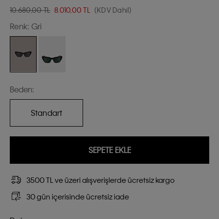
10.680,00 TL
8.010,00
TL
(KDV Dahil)
Renk:
Gri
Beden:
Standart
SEPETE EKLE
3500 TL ve üzeri alışverişlerde ücretsiz kargo
30 gün içerisinde ücretsiz iade