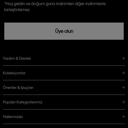
Calvin Klein tarafından kişisel verilerimin yurtdışına aktarılmasına açık
*Hoş geldin ve doğum günü indirimleri diğer indirimlerle
rızam vardır
birleştirilemez.
Üye olun
Yardım & Destek
Koleksiyonlar
Öneriler & İpuçları
Popüler Kategorilerimiz
Hakkımızda