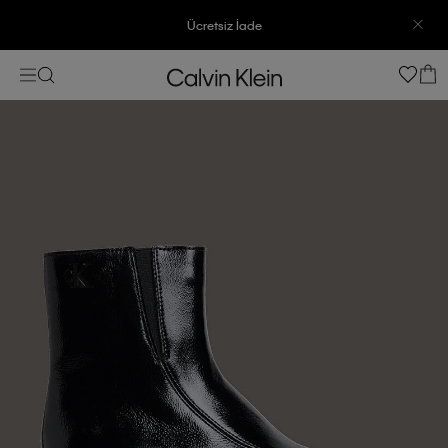
Ücretsiz İade
3500 TL Üzeri Ücretsiz Kargo
7500 TL Ve Üzeri Alışverişlerinizde 6 Taksit İmkanı