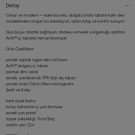
Detay
Cesur ve modern — kare burunlu, dolgulu tırtıklı tabanlı kalın deri
modellerden oluşan bu koleksiyon, üstün tutuş ve konfor sunuyor
Gün boyu rahatlık sağlayan, darbeyi emerek yorgunluğu azaltan
Airfit® iç tabanla tamamlanmıştır
Ürün Özellikleri
parlak naplak rugan deri üst kısım
Airfit® dolgulu iç taban
pamuk dimi astar
esnek, yastıklamalı TPR dişli dış taban
yanda imza Calvin Klein monogramı
Şekil ve Kalıp
kare ayak burnu
kolay kullanılan iç yan fermuar
esnek yan panel
topuk yüksekliği: 5cm/2inç
üretim yeri: Çin