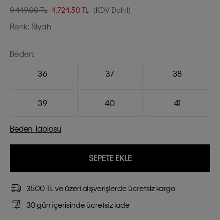
9.449,00 TL
4.724,50
TL
(KDV Dahil)
Renk:
Siyah
Beden:
36
37
38
39
40
41
Beden Tablosu
SEPETE EKLE
3500 TL ve üzeri alışverişlerde ücretsiz kargo
30 gün içerisinde ücretsiz iade