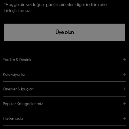
Calvin Klein tarafından kişisel verilerimin yurtdışına aktarılmasına açık
*Hoş geldin ve doğum günü indirimleri diğer indirimlerle
rızam vardır
birleştirilemez.
Üye olun
Yardım & Destek
Koleksiyonlar
Öneriler & İpuçları
Popüler Kategorilerimiz
Hakkımızda