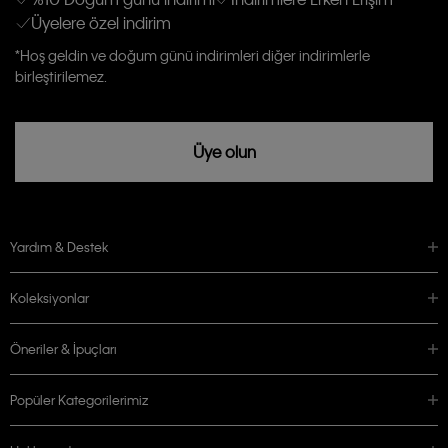
Üyelere özel indirim
Aydınlatma Metni’ni
okuduğumu kabul ediyorum.
Calvin Klein tarafından kişisel verilerimin yurtdışına aktarılmasına açık
*Hoş geldin ve doğum günü indirimleri diğer indirimlerle
rızam vardır
birleştirilemez.
Üye olun
Yardım & Destek
Koleksiyonlar
Öneriler & İpuçları
Popüler Kategorilerimiz