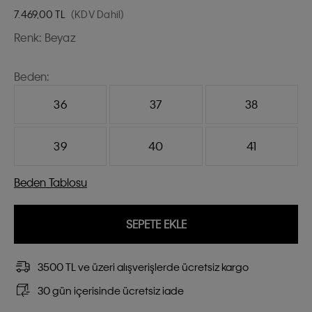
7.469,00
TL
(KDV Dahil)
Renk:
Beyaz
Beden:
36
37
38
39
40
41
Beden Tablosu
SEPETE EKLE
3500 TL ve üzeri alışverişlerde ücretsiz kargo
30 gün içerisinde ücretsiz iade