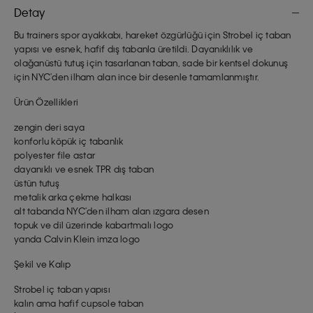
Detay
Bu trainers spor ayakkabı, hareket özgürlüğü için Strobel iç taban
yapısı ve esnek, hafif dış tabanla üretildi. Dayanıklılık ve
olağanüstü tutuş için tasarlanan taban, sade bir kentsel dokunuş
için NYC'den ilham alan ince bir desenle tamamlanmıştır.
Ürün Özellikleri
zengin deri saya
konforlu köpük iç tabanlık
polyester file astar
dayanıklı ve esnek TPR dış taban
üstün tutuş
metalik arka çekme halkası
alt tabanda NYC'den ilham alan ızgara desen
topuk ve dil üzerinde kabartmalı logo
yanda Calvin Klein imza logo
Şekil ve Kalıp
Strobel iç taban yapısı
kalın ama hafif cupsole taban