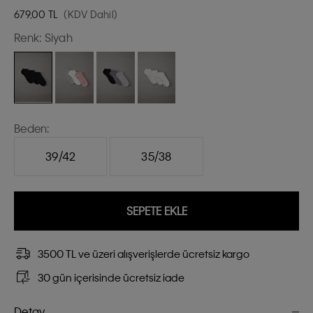
679,00
TL
(KDV Dahil)
Renk:
Siyah
Beden:
39/42
35/38
SEPETE EKLE
3500 TL ve üzeri alışverişlerde ücretsiz kargo
30 gün içerisinde ücretsiz iade
Detay