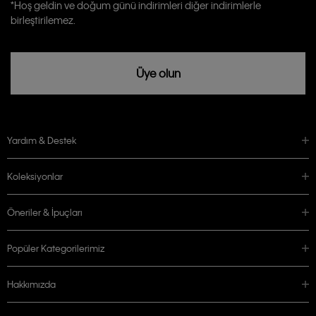
Calvin Klein tarafından kişisel verilerimin yurtdışına aktarılmasına açık
*Hoş geldin ve doğum günü indirimleri diğer indirimlerle
rızam vardır
birleştirilemez.
Üye olun
Yardım & Destek
Koleksiyonlar
Öneriler & İpuçları
Popüler Kategorilerimiz
Hakkımızda