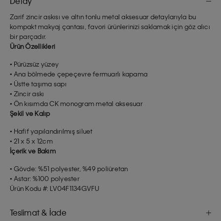
Detay
Zarif zincir askısı ve altın tonlu metal aksesuar detaylarıyla bu
kompakt makyaj çantası, favori ürünlerinizi saklamak için göz alıcı
bir parçadır.
Ürün Özellikleri
• Pürüzsüz yüzey
• Ana bölmede çepeçevre fermuarlı kapama
• Üstte taşıma sapı
• Zincir askı
• Ön kısımda CK monogram metal aksesuar
Şekil ve Kalıp
• Hafif yapılandırılmış siluet
• 21 x 5 x 12cm
İçerik ve Bakım
• Gövde: %51 polyester, %49 poliüretan
• Astar: %100 polyester
Ürün Kodu #: LV04F1134GVFU
Teslimat & İade