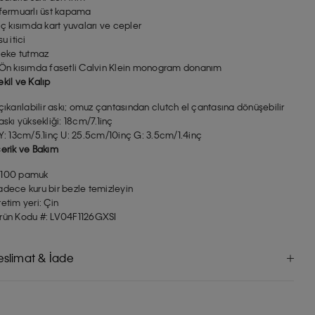
 fermuarlı üst kapama
 iç kısımda kart yuvaları ve cepler
su itici
 leke tutmaz
 Ön kısımda fasetli Calvin Klein monogram donanım
ekil ve Kalıp
 çıkarılabilir askı; omuz çantasından clutch el çantasına dönüşebilir
 askı yüksekliği: 18cm/7.1inç
 Y: 13cm/5.1inç U: 25.5cm/10inç G: 3.5cm/1.4inç
çerik ve Bakım
100 pamuk
adece kuru bir bezle temizleyin
retim yeri: Çin
rün Kodu #: LV04F1126GXSI
eslimat & İade