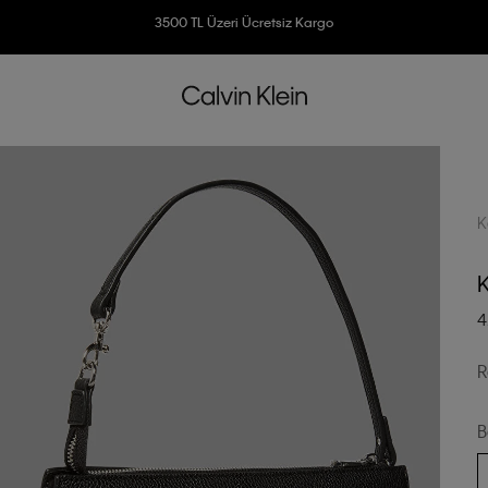
Ücretsiz İade
3500 TL Üzeri Ücretsiz Kargo
7500 TL Ve Üzeri Alışverişlerinizde 6 Taksit İmkanı
K
4
R
B