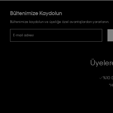
Bültenimize Kaydolun
Bültenimize kaydolun ve üyeliğe özel avantajlardan yararlanın.
E-mail adresi
TİCARİ ELEKTRONİK İLETİ GÖNDERİLMESİ HUSUSUNDA KİŞİSEL VE
RIZA VE ONAY METNİ
Üyelere
Calvin Klein e-bültenine abone olarak, kişisel verilerimin Calvin Klein tarafı
kampanyalarla alakalı her türlü iletişim yoluyla; E-mail ve SMS dahil olmak üze
%10 
Erkek
Kadın
Çocuk
işleneceğini anlıyor ve kabul ediyorum.
*H
Kişiye özel ticari elektronik iletilerini almak için
Açık Onay
veriyorum.
Aydınlatma Metni’ni
okuduğumu kabul ediyorum.
Calvin Klein tarafından kişisel verilerimin yurtdışına aktarılmasına açık 