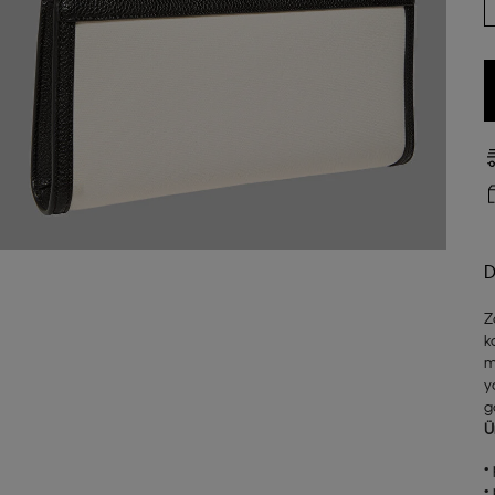
D
Z
k
m
y
g
Ü
•
•