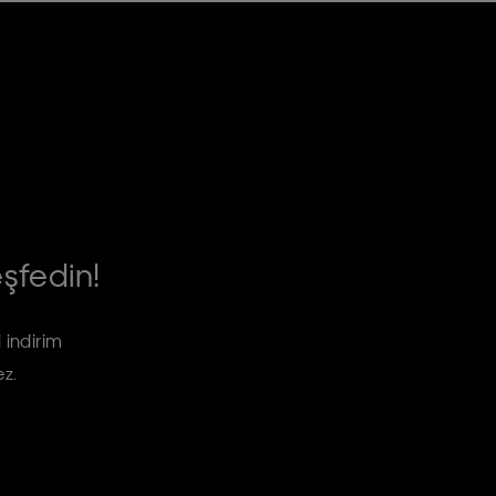
eşfedin!
 indirim
ez.