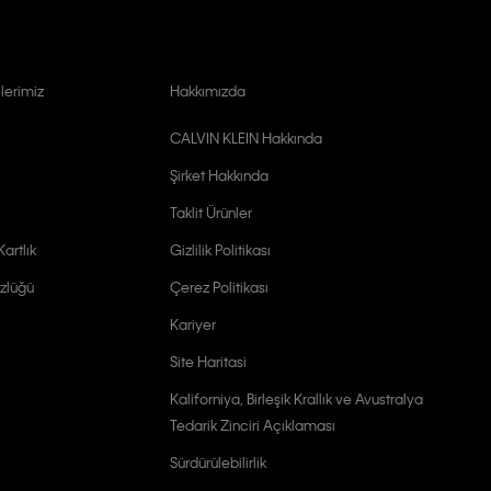
lerimiz
Hakkımızda
CALVIN KLEIN Hakkında
Şirket Hakkında
Taklit Ürünler
artlık
Gizlilik Politikası
zlüğü
Çerez Politikası
Kariyer
Site Haritasi
Kaliforniya, Birleşik Krallık ve Avustralya
Tedarik Zinciri Açıklaması
Sürdürülebilirlik