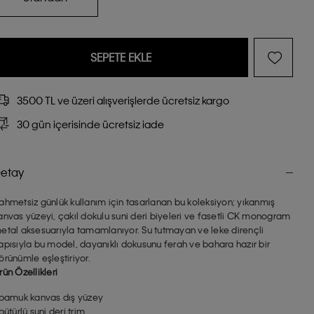
SEPETE EKLE
3500 TL ve üzeri alışverişlerde ücretsiz kargo
30 gün içerisinde ücretsiz iade
etay
ahmetsiz günlük kullanım için tasarlanan bu koleksiyon; yıkanmış
anvas yüzeyi, çakıl dokulu suni deri biyeleri ve fasetli CK monogram
etal aksesuarıyla tamamlanıyor. Su tutmayan ve leke dirençli
apısıyla bu model, dayanıklı dokusunu ferah ve bahara hazır bir
örünümle eşleştiriyor.
rün Özellikleri
 pamuk kanvas dış yüzey
 pütürlü suni deri trim