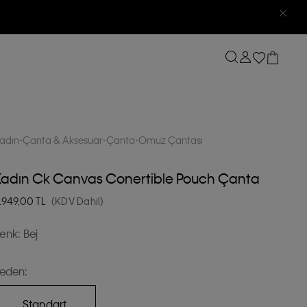
adın
Çanta & Aksesuar
Çanta
Omuz Çantası
Kadın Ck Canvas Conertible Pouch Çanta
.949,00
TL
(KDV Dahil)
enk:
Bej
eden:
Standart