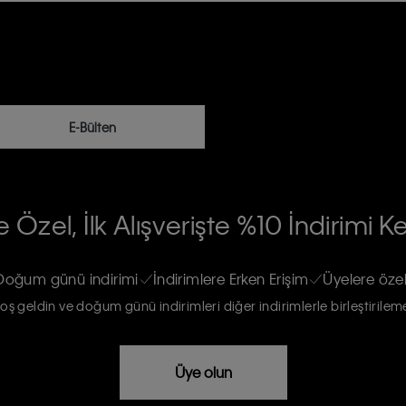
E-Bülten
RİLERİN İŞLENMESİ HAKKINDA AÇIK
 Özel, İlk Alışverişte %10 İndirimi K
na gönderileceğinin ve güncel ürün,
re haberdar edilip, kişisel verilerimin
Doğum günü indirimi
İndirimlere Erken Erişim
Üyelere özel
oş geldin ve doğum günü indirimleri diğer indirimlerle birleştirilem
rızam vardır
Üye olun