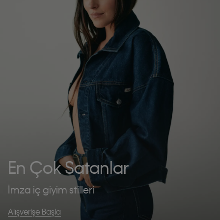
En Çok Satanlar
İmza iç giyim stilleri
Alışverişe Başla