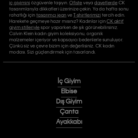
iç giyimini
özgüvenle taşıyın.
Ofiste
veya
davetlerde
CK
tasarımlarıyla dikkatleri üzerinize çekin. Ya da hafta sonu
rahatlığı için
tasarımcı jean
ve
T-shirtlerimizi
tercih edin.
Harekete geçmeye hazır mısınız? Kadınlar için
CK aktif
giyim stilleriyle
spor yaparken de şık görünebilirsiniz.
Calvin Klein kadın giyim koleksiyonu, organik
malzemeler içeriyor ve kapsayıcı bedenlerle sunuluyor.
Çünkü siz ve çevre bizim için değerlisiniz. CK kadın
modası. Sizi güçlendirmek için tasarlandı.
İç Giyim
Elbise
Dış Giyim
Çanta
Ayakkabı