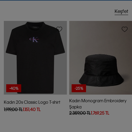
Keşfet
-40%
-25%
Kadın Monogram Embroidery
Kadın 20s Classic Logo T-shirt
Şapka
1.919,00 TL
1.151,40 TL
2.359,00 TL
1.769,25 TL