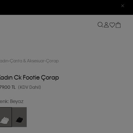
adın
Çanta & Aksesuar
Çorap
adın Ck Footie Çorap
79,00
TL
(KDV Dahil)
enk:
Beyaz