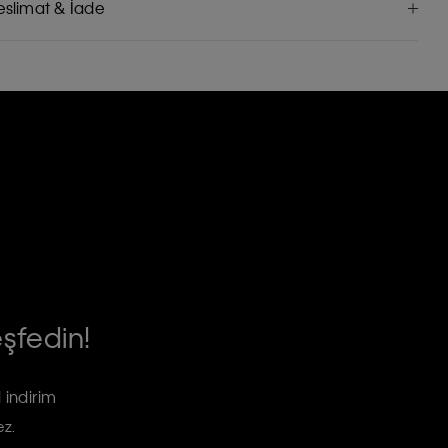
eslimat & İade
eşfedin!
 indirim
ez.