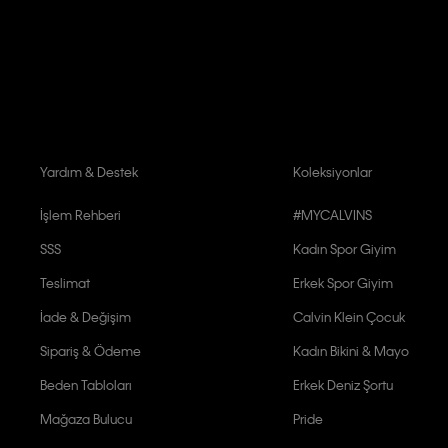
Aydınlatma Metni’ni
okuduğumu kabul ediyorum.
Calvin Klein tarafından kişisel verilerimin yurtdışına aktarılmasına açık 
Yardım & Destek
Koleksiyonlar
İşlem Rehberi
#MYCALVINS
SSS
Kadın Spor Giyim
Teslimat
Erkek Spor Giyim
İade & Değişim
Calvin Klein Çocuk
Sipariş & Ödeme
Kadın Bikini & Mayo
Beden Tabloları
Erkek Deniz Şortu
Mağaza Bulucu
Pride