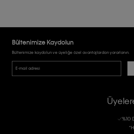
Bültenimize Kaydolun
Bültenimize kaydolun ve üyeliğe özel avantajlardan yararlanın.
E-mail adresi
TİCARİ ELEKTRONİK İLETİ GÖNDERİLMESİ HUSUSUNDA KİŞİSEL VE
RIZA VE ONAY METNİ
Üyelere
Calvin Klein e-bültenine abone olarak, kişisel verilerimin Calvin Klein tarafı
kampanyalarla alakalı her türlü iletişim yoluyla; E-mail ve SMS dahil olmak üze
%10 
Erkek
Kadın
Çocuk
işleneceğini anlıyor ve kabul ediyorum.
*H
Kişiye özel ticari elektronik iletilerini almak için
Açık Onay
veriyorum.