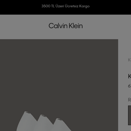
Ücretsiz İade
3500 TL Üzeri Ücretsiz Kargo
7500 TL Ve Üzeri Alışverişlerinizde 6 Taksit İmkanı
K
K
6
R