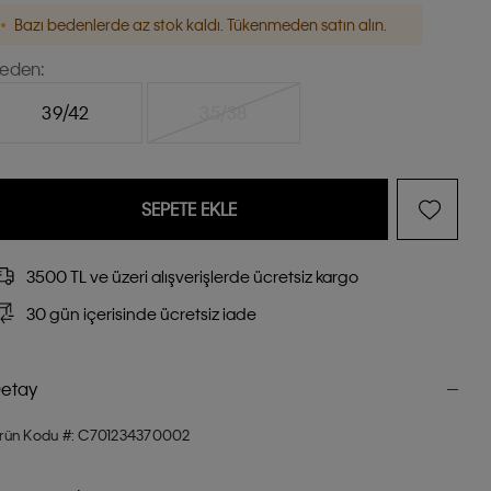
Bazı bedenlerde az stok kaldı. Tükenmeden satın alın.
eden:
39/42
35/38
SEPETE EKLE
3500 TL ve üzeri alışverişlerde ücretsiz kargo
30 gün içerisinde ücretsiz iade
etay
rün Kodu #: C701234370002