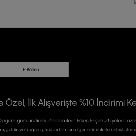
T
E-Bülten
RİLERİN İŞLENMESİ HAKKINDA AÇIK
 Özel, İlk Alışverişte %10 İndirimi K
na gönderileceğinin ve güncel ürün,
re haberdar edilip, kişisel verilerimin
Doğum günü indirimi
İndirimlere Erken Erişim
Üyelere özel
oş geldin ve doğum günü indirimleri diğer indirimlerle birleştirilem