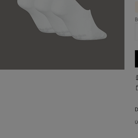
B
D
Ü