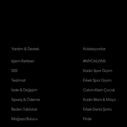
Aydınlatma Metni’ni
okuduğumu kabul ediyorum.
Calvin Klein tarafından kişisel verilerimin yurtdışına aktarılmasına açık 
Yardım & Destek
Koleksiyonlar
İşlem Rehberi
#MYCALVINS
SSS
Kadın Spor Giyim
Teslimat
Erkek Spor Giyim
İade & Değişim
Calvin Klein Çocuk
Sipariş & Ödeme
Kadın Bikini & Mayo
Beden Tabloları
Erkek Deniz Şortu
Mağaza Bulucu
Pride