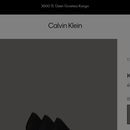
Ücretsiz İade
3500 TL Üzeri Ücretsiz Kargo
7500 TL Ve Üzeri Alışverişlerinizde 6 Taksit İmkanı
K
K
6
R