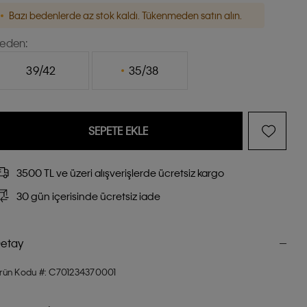
Bazı bedenlerde az stok kaldı. Tükenmeden satın alın.
eden:
39/42
35/38
SEPETE EKLE
3500 TL ve üzeri alışverişlerde ücretsiz kargo
30 gün içerisinde ücretsiz iade
etay
rün Kodu #: C701234370001