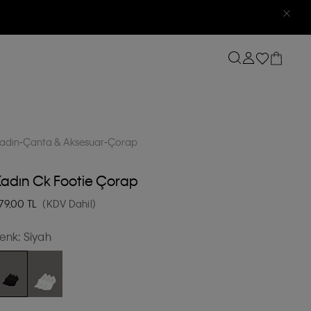
adın
Çanta & Aksesuar
Çorap
adın Ck Footie Çorap
79,00
TL
(KDV Dahil)
enk:
Siyah