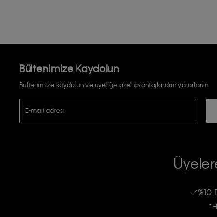
Bültenimize Kaydolun
Bültenimize kaydolun ve üyeliğe özel avantajlardan yararlanın.
E-mail adresi
TİCARİ ELEKTRONİK İLETİ GÖNDERİLMESİ HUSUSUNDA KİŞİSEL VE
RIZA VE ONAY METNİ
Üyelere
Calvin Klein e-bültenine abone olarak, kişisel verilerimin Calvin Klein tarafı
kampanyalarla alakalı her türlü iletişim yoluyla; E-mail ve SMS dahil olmak üze
%10 
Erkek
Kadın
Çocuk
işleneceğini anlıyor ve kabul ediyorum.
*H
Kişiye özel ticari elektronik iletilerini almak için
Açık Onay
veriyorum.