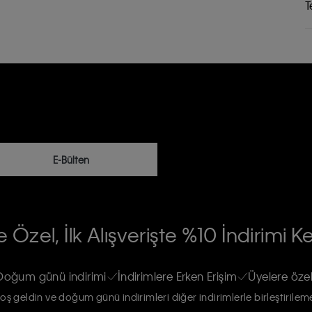
T
E-Bülten
RİLERİN İŞLENMESİ HAKKINDA AÇIK
 Özel, İlk Alışverişte %10 İndirimi K
na gönderileceğinin ve güncel ürün,
re haberdar edilip, kişisel verilerimin
Doğum günü indirimi
İndirimlere Erken Erişim
Üyelere özel
oş geldin ve doğum günü indirimleri diğer indirimlerle birleştirilem