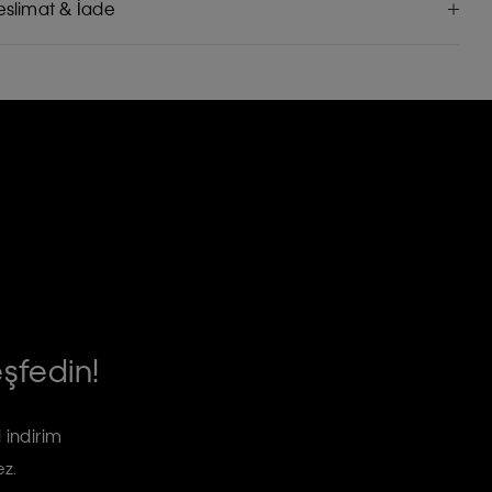
eslimat & İade
eşfedin!
 indirim
ez.