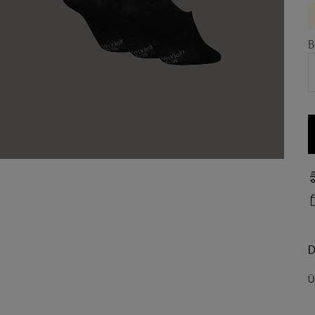
B
D
Ü