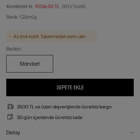
10.040,00 TL
9.036,00
TL
(KDV Dahil)
Renk:
Gümüş
Az stok kaldı. Tükenmeden satın alın.
Beden:
Standart
SEPETE EKLE
3500 TL ve üzeri alışverişlerde ücretsiz kargo
30 gün içerisinde ücretsiz iade
Detay