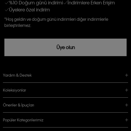
Kişiye özel ticari elektronik iletilerini almak için
Açık Onay
veriyorum.
%10 Doğum günü indirimi
İndirimlere Erken Erişim
Üyelere özel indirim
Aydınlatma Metni’ni
okuduğumu kabul ediyorum.
Calvin Klein tarafından kişisel verilerimin yurtdışına aktarılmasına açık
*Hoş geldin ve doğum günü indirimleri diğer indirimlerle
rızam vardır
birleştirilemez.
Üye olun
Yardım & Destek
Koleksiyonlar
Öneriler & İpuçları
Popüler Kategorilerimiz