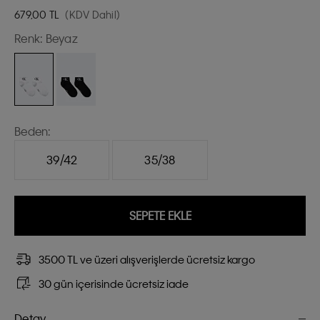
679,00
TL
(KDV Dahil)
Renk:
Beyaz
Beden:
39/42
35/38
SEPETE EKLE
3500 TL ve üzeri alışverişlerde ücretsiz kargo
30 gün içerisinde ücretsiz iade
Detay