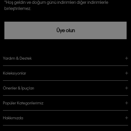
Calvin Klein tarafından kişisel verilerimin yurtdışına aktarılmasına açık
*Hoş geldin ve doğum günü indirimleri diğer indirimlerle
rızam vardır
birleştirilemez.
Üye olun
Yardım & Destek
Koleksiyonlar
Öneriler & İpuçları
Popüler Kategorilerimiz
Hakkımızda