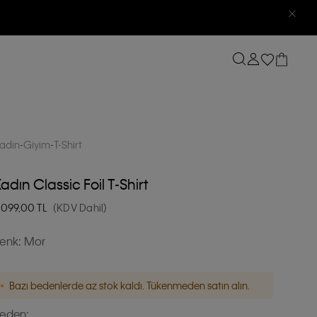
adın
Giyim
T-Shirt
adın Classic Foil T-Shirt
.099,00
TL
(KDV Dahil)
enk:
Mor
Bazı bedenlerde az stok kaldı. Tükenmeden satın alın.
eden: