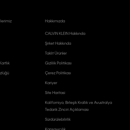
lerimiz
Hakkımızda
CALVIN KLEIN Hakkında
Şirket Hakkında
Taklit Ürünler
artlık
Gizlilik Politikası
zlüğü
Çerez Politikası
Kariyer
Site Haritasi
Kaliforniya, Birleşik Krallık ve Avustralya
Tedarik Zinciri Açıklaması
Sürdürülebilirlik
Kapsayıcılık