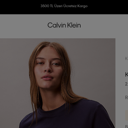
3500 TL Üzeri Ücretsiz Kargo
7500 TL Ve Üzeri Alışverişlerinizde 6 Taksit İmkanı
K
K
2
R
B