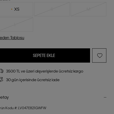
XS
S
M
L
eden Tablosu
SEPETE EKLE
3500 TL ve üzeri alışverişlerde ücretsiz kargo
30 gün içerisinde ücretsiz iade
etay
rün Kodu #: LV047E821GWFW