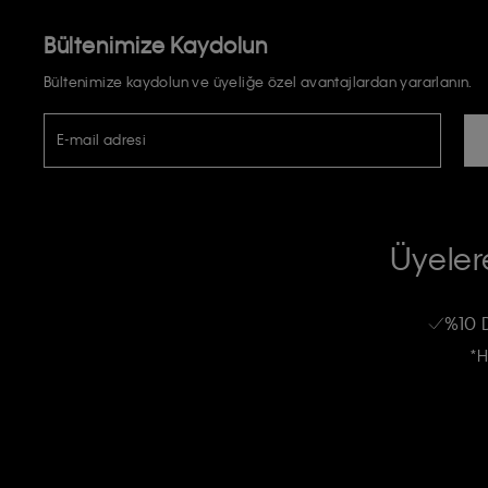
Bültenimize Kaydolun
Bültenimize kaydolun ve üyeliğe özel avantajlardan yararlanın.
E-mail adresi
TİCARİ ELEKTRONİK İLETİ GÖNDERİLMESİ HUSUSUNDA KİŞİSEL VE
RIZA VE ONAY METNİ
Üyelere
Calvin Klein e-bültenine abone olarak, kişisel verilerimin Calvin Klein tarafı
kampanyalarla alakalı her türlü iletişim yoluyla; E-mail ve SMS dahil olmak üze
%10 
Erkek
Kadın
Çocuk
işleneceğini anlıyor ve kabul ediyorum.
*H
Kişiye özel ticari elektronik iletilerini almak için
Açık Onay
veriyorum.
Aydınlatma Metni’ni
okuduğumu kabul ediyorum.
Calvin Klein tarafından kişisel verilerimin yurtdışına aktarılmasına açık 