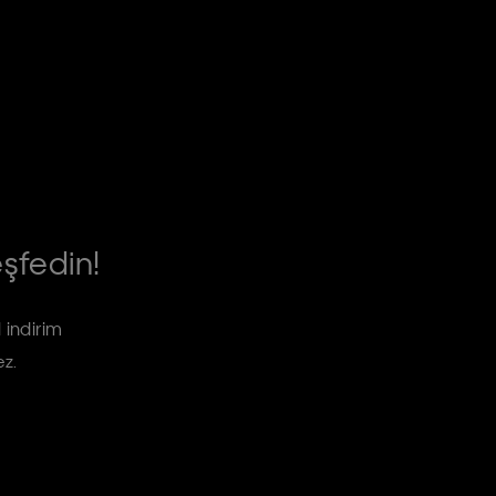
eşfedin!
 indirim
ez.