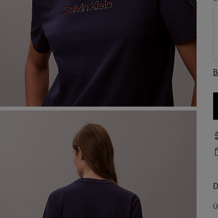
B
D
Ü