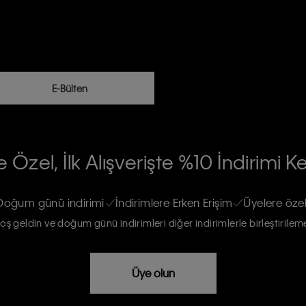
E-Bülten
RİLERİN İŞLENMESİ HAKKINDA AÇIK
 Özel, İlk Alışverişte %10 İndirimi K
na gönderileceğinin ve güncel ürün,
re haberdar edilip, kişisel verilerimin
Doğum günü indirimi
İndirimlere Erken Erişim
Üyelere özel
oş geldin ve doğum günü indirimleri diğer indirimlerle birleştirilem
rızam vardır
Üye olun