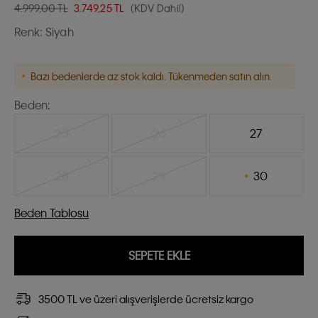
4.999,00 TL
3.749,25
TL
(KDV Dahil)
Renk:
Siyah
Bazı bedenlerde az stok kaldı. Tükenmeden satın alın.
Beden:
25
26
27
28
29
30
Beden Tablosu
SEPETE EKLE
3500 TL ve üzeri alışverişlerde ücretsiz kargo