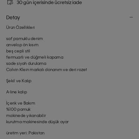
30 gün içerisinde ücretsiz iade
Detay
Ürün Özellikleri
saf pamuklu denim
anvelop ön kısım
beş cepli stil
fermuarlı ve düğmeli kapama
sade siyah durulama
Calvin Klein markalı donanım ve deri rozet
Şekil ve Kalıp
A-line kalıp
İçerik ve Bakım
%100 pamuk
makinede yıkanabilir
kurutma makinesinde düşük ayar
üretim yeri: Pakistan