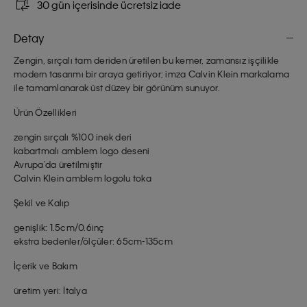
30 gün içerisinde ücretsiz iade
Detay
Zengin, sırçalı tam deriden üretilen bu kemer, zamansız işçilikle
modern tasarımı bir araya getiriyor; imza Calvin Klein markalama
ile tamamlanarak üst düzey bir görünüm sunuyor.
Ürün Özellikleri
zengin sırçalı %100 inek deri
kabartmalı amblem logo deseni
Avrupa'da üretilmiştir
Calvin Klein amblem logolu toka
Şekil ve Kalıp
genişlik: 1.5cm/0.6inç
ekstra bedenler/ölçüler: 65cm-135cm
İçerik ve Bakım
üretim yeri: İtalya