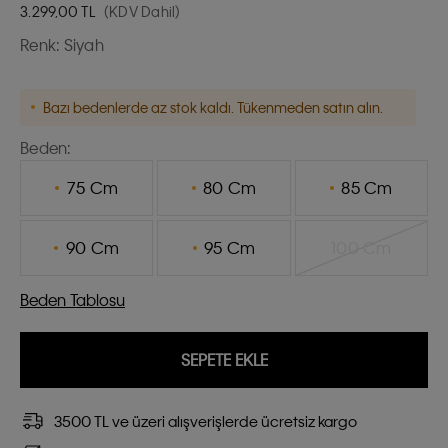
3.299,00
TL
(KDV Dahil)
Renk:
Siyah
Bazı bedenlerde az stok kaldı. Tükenmeden satın alın.
Beden:
75 Cm
80 Cm
85 Cm
90 Cm
95 Cm
100 Cm
Beden Tablosu
SEPETE EKLE
3500 TL ve üzeri alışverişlerde ücretsiz kargo