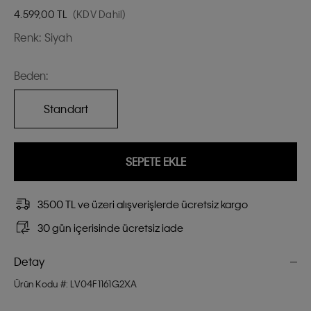
4.599,00
TL
(KDV Dahil)
Renk:
Siyah
Beden:
Standart
SEPETE EKLE
3500 TL ve üzeri alışverişlerde ücretsiz kargo
30 gün içerisinde ücretsiz iade
Detay
Ürün Kodu #: LV04F1161G2XA