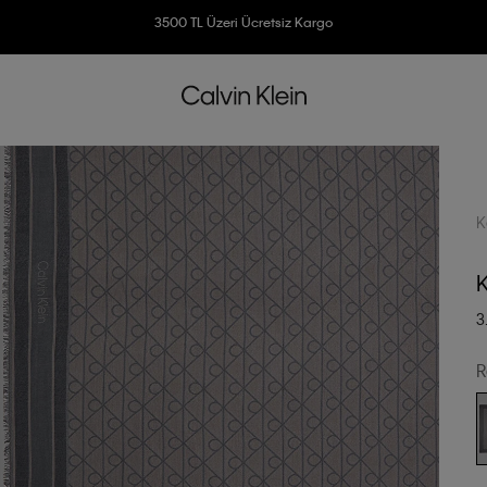
Ücretsiz İade
3500 TL Üzeri Ücretsiz Kargo
7500 TL Ve Üzeri Alışverişlerinizde 6 Taksit İmkanı
K
3
R