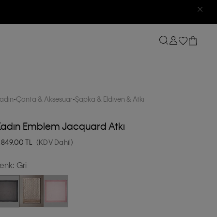
adın
Çanta & Aksesuar
Şapka & Eldiven & Atkı
Kadın Emblem Jacquard Atkı
.849,00
TL
(KDV Dahil)
enk:
Gri