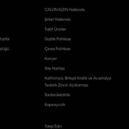
CALVIN KLEIN Hakkında
Şirket Hakkında
Taklit Ürünler
artlık
Gizlilik Politikası
zlüğü
Çerez Politikası
Kariyer
Site Haritasi
Kaliforniya, Birleşik Krallık ve Avustralya
Tedarik Zinciri Açıklaması
Sürdürülebilirlik
Kapsayıcılık
Takip Edin