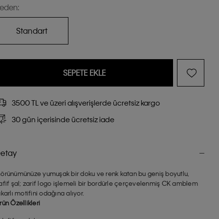
eden:
Standart
SEPETE EKLE
3500 TL ve üzeri alışverişlerde ücretsiz kargo
30 gün içerisinde ücretsiz iade
etay
örünümünüze yumuşak bir doku ve renk katan bu geniş boyutlu,
afif şal; zarif logo işlemeli bir bordürle çerçevelenmiş CK amblem
akarlı motifini odağına alıyor.
rün Özellikleri