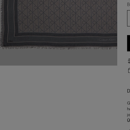
B
D
G
h
j
Ü