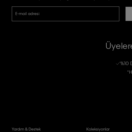
E-mail adresi
TİCARİ ELEKTRONİK İLETİ GÖNDERİLMESİ HUSUSUNDA KİŞİSEL VE
RIZA VE ONAY METNİ
Üyelere
Calvin Klein e-bültenine abone olarak, kişisel verilerimin Calvin Klein tarafı
kampanyalarla alakalı her türlü iletişim yoluyla; E-mail ve SMS dahil olmak üze
%10 
Erkek
Kadın
Çocuk
işleneceğini anlıyor ve kabul ediyorum.
*H
Kişiye özel ticari elektronik iletilerini almak için
Açık Onay
veriyorum.
Aydınlatma Metni’ni
okuduğumu kabul ediyorum.
Calvin Klein tarafından kişisel verilerimin yurtdışına aktarılmasına açık 
Yardım & Destek
Koleksiyonlar