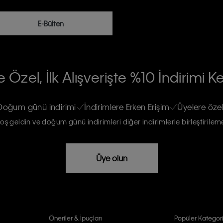
E-Bülten
RİLERİN İŞLENMESİ HAKKINDA AÇIK
 Özel, İlk Alışverişte %10 İndirimi K
na gönderileceğinin ve güncel ürün,
re haberdar edilip, kişisel verilerimin
Doğum günü indirimi
İndirimlere Erken Erişim
Üyelere özel
oş geldin ve doğum günü indirimleri diğer indirimlerle birleştirilem
rızam vardır
Üye olun
Öneriler & İpuçları
Popüler Kategori