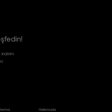
eşfedin!
 indirim
ez.
lerimiz
Hakkımızda