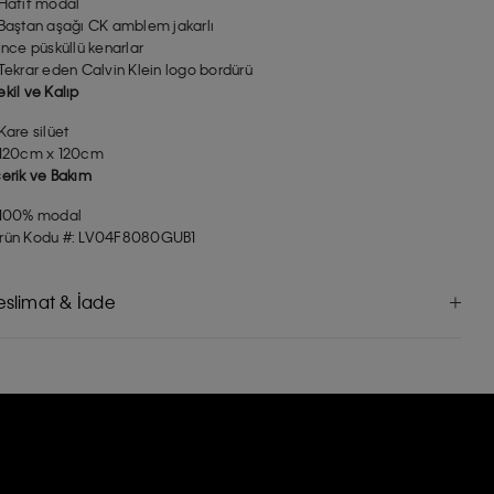
 Hafif modal
 Baştan aşağı CK amblem jakarlı
 İnce püsküllü kenarlar
 Tekrar eden Calvin Klein logo bordürü
ekil ve Kalıp
 Kare silüet
 120cm x 120cm
çerik ve Bakım
 100% modal
rün Kodu #: LV04F8080GUB1
eslimat & İade