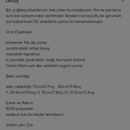
Detay
Şık, çağdaş siluetleriyle öne çıkan bu koleksiyon; file ve pürüzsüz
suni deri karışımından üretilmiştir. Modern ve boyutlu bir görünüm
için kabartmalı CK amblemli yama ile tamamlanmıştır.
Ürün Özellikleri
polyester file dış yüzey
ayarlanabilir omuz kayışı
mıknatıslı kapatma
iç kısımda çıkarılabilir, bağlı fermuarlı bölme
Calvin Klein suni deri amblem logolu yama
Şekil ve Kalıp
askı yüksekliği: 17cm/6.7inç - 30cm/11.8inç
Y: 24.5cm/9.6inç U: 19cm/7.5inç G: 13.5cm/5.3inç
İçerik ve Bakım
%100 polyester
sadece kuru bir bezle temizleyin
üretim yeri: Çin