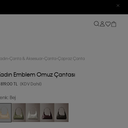
adın
Çanta & Aksesuar
Çanta
Çapraz Çanta
Kadın Emblem Omuz Çantası
.819,00
TL
(KDV Dahil)
enk:
Bej