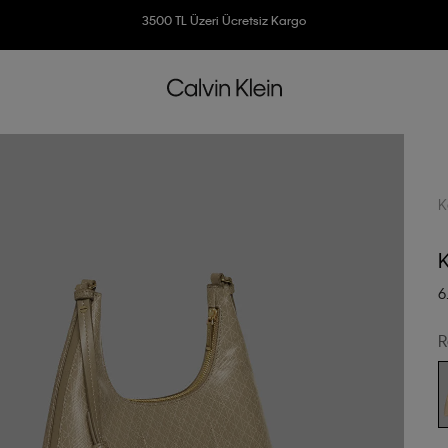
Ücretsiz İade
3500 TL Üzeri Ücretsiz Kargo
7500 TL Ve Üzeri Alışverişlerinizde 6 Taksit İmkanı
K
6
R