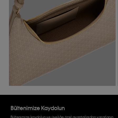
Bültenimize Kaydolun
Bültenimize kaydolun ve üyeliğe özel avantajlardan yararlanın.