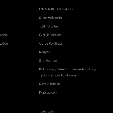
CALVIN KLEIN Hakkında
Şirket Hakkında
Taklit Ürünler
artlık
Gizlilik Politikası
zlüğü
Çerez Politikası
Kariyer
Site Haritasi
Kaliforniya, Birleşik Krallık ve Avustralya
Tedarik Zinciri Açıklaması
Sürdürülebilirlik
Kapsayıcılık
Takip Edin