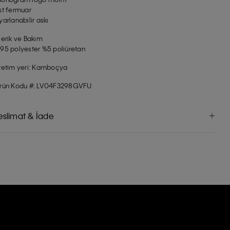
st fermuar
yarlanabilir askı
çerik ve Bakım
95 polyester %5 poliüretan
retim yeri: Kamboçya
rün Kodu #: LV04F3298GVFU
eslimat & İade