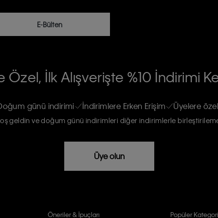
E-Bülten
RİLERİN İŞLENMESİ HAKKINDA AÇIK
 Özel, İlk Alışverişte %10 İndirimi K
na gönderileceğinin ve güncel ürün,
re haberdar edilip, kişisel verilerimin
Doğum günü indirimi
İndirimlere Erken Erişim
Üyelere özel
oş geldin ve doğum günü indirimleri diğer indirimlerle birleştirilem
rızam vardır
Üye olun
Öneriler & İpuçları
Popüler Kategori