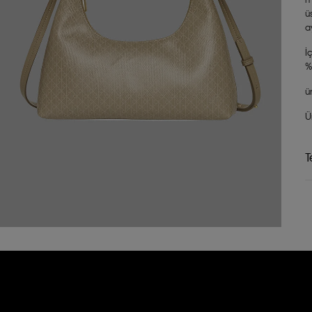
ü
a
İ
%
ü
Ü
T