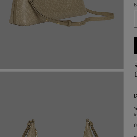
B
D
Y
t
Ü
m