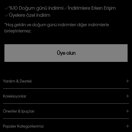
anlıyor ve kabul ediyorum.
Kişiye özel ticari elektronik iletilerini almak için
Açık Onay
veriyorum.
%10 Doğum günü indirimi
İndirimlere Erken Erişim
Üyelere özel indirim
Aydınlatma Metni’ni
okuduğumu kabul ediyorum.
Calvin Klein tarafından kişisel verilerimin yurtdışına aktarılmasına açık
*Hoş geldin ve doğum günü indirimleri diğer indirimlerle
rızam vardır
birleştirilemez.
Üye olun
Yardım & Destek
Koleksiyonlar
Öneriler & İpuçları
Popüler Kategorilerimiz