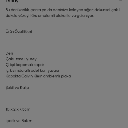
Detay
Bu deri kartlık, çanta ya da cebinize kolayca sığar; dokunsal çakıl
dokulu yüzeyi lüks amblemli plaka ile vurgulanıyor.
Ürün Özellikleri
Deri
Çakıl taneli yüzey
Çıtçıt kapamalı kapak
İç kısımda altı adet kart yuvası
Kapakta Calvin Klein amblemli plaka
Şekil ve Kalıp
10 x 2 x 7,5cm
İçerik ve Bakım