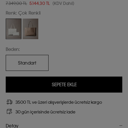
7.349,00 TL
5.144,30
TL
(KDV Dahil)
Renk:
Çok Renkli
Beden:
Standart
SEPETE EKLE
3500 TL ve üzeri alışverişlerde ücretsiz kargo
30 gün içerisinde ücretsiz iade
Detay