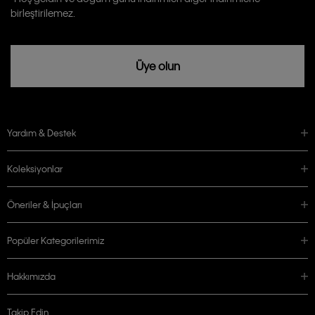
rızam vardır
birleştirilemez.
Üye olun
Yardım & Destek
Koleksiyonlar
Öneriler & İpuçları
Popüler Kategorilerimiz
Hakkımızda
Takip Edin