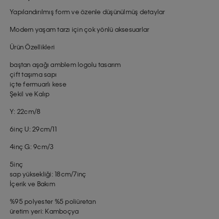
Yapılandırılmış form ve özenle düşünülmüş detaylar
Modern yaşam tarzı için çok yönlü aksesuarlar
Ürün Özellikleri
baştan aşağı amblem logolu tasarım
çift taşıma sapı
içte fermuarlı kese
Şekil ve Kalıp
Y: 22cm/8
6inç U: 29cm/11
4inç G: 9cm/3
5inç
sap yüksekliği: 18cm/7inç
İçerik ve Bakım
%95 polyester %5 poliüretan
üretim yeri: Kamboçya