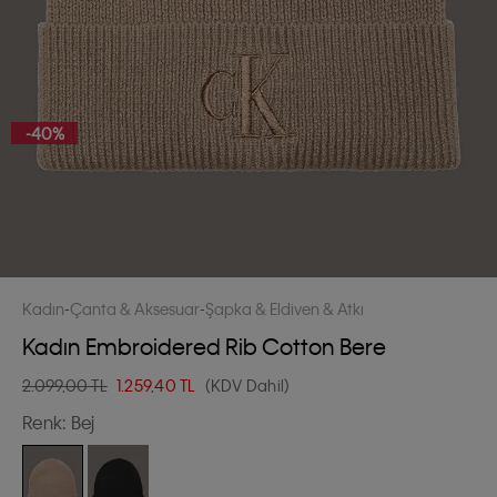
-40%
Kadın
Çanta & Aksesuar
Şapka & Eldiven & Atkı
Kadın Embroidered Rib Cotton Bere
2.099,00 TL
1.259,40
TL
(KDV Dahil)
Renk:
Bej