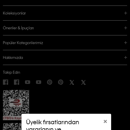
Koleksiyonlar
Öneriler & İpuçları
Popüler Kategorilerimiz
Hakkımızda
Takip Edin
×
Üyelik fırsatlarından
yararlanın ve