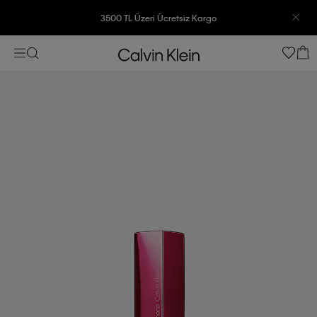
3500 TL Üzeri Ücretsiz Kargo
7500 TL Ve Üzeri Alışverişlerinizde 6 Taksit İmkanı