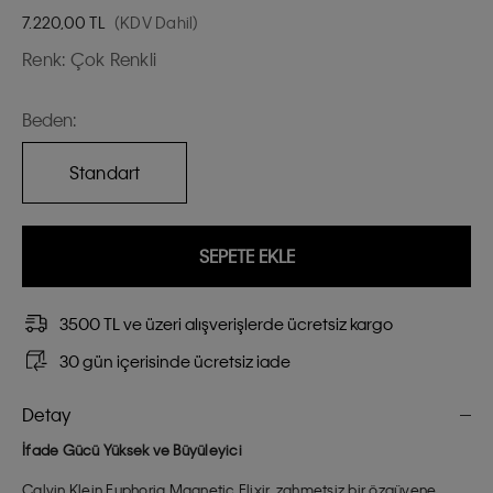
7.220,00
TL
(KDV Dahil)
Renk:
Çok Renkli
Beden:
Standart
SEPETE EKLE
3500 TL ve üzeri alışverişlerde ücretsiz kargo
30 gün içerisinde ücretsiz iade
Detay
İfade Gücü Yüksek ve Büyüleyici
Calvin Klein Euphoria Magnetic Elixir, zahmetsiz bir özgüvene