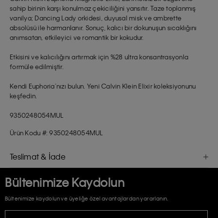
sahip birinin karşı konulmaz çekiciliğini yansıtır. Taze toplanmış
vanilya; Dancing Lady orkidesi, duyusal misk ve ambrette
absolüsü ile harmanlanır. Sonuç, kalıcı bir dokunuşun sıcaklığını
anımsatan, etkileyici ve romantik bir kokudur.
Etkisini ve kalıcılığını artırmak için %28 ultra konsantrasyonla
formüle edilmiştir.
Kendi Euphoria’nızı bulun. Yeni Calvin Klein Elixir koleksiyonunu
keşfedin.
9350248054MUL
Ürün Kodu #: 9350248054MUL
Teslimat & İade
Bültenimize Kaydolun
Bültenimize kaydolun ve üyeliğe özel avantajlardan yararlanın.