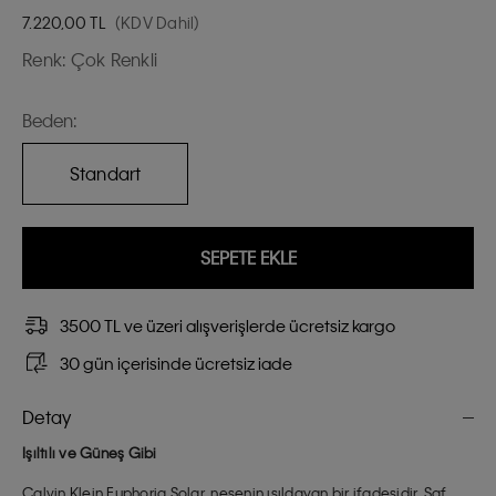
7.220,00
TL
(KDV Dahil)
Renk:
Çok Renkli
Beden:
Standart
SEPETE EKLE
3500 TL ve üzeri alışverişlerde ücretsiz kargo
30 gün içerisinde ücretsiz iade
Detay
Işıltılı ve Güneş Gibi
Calvin Klein Euphoria Solar, neşenin ışıldayan bir ifadesidir. Saf,