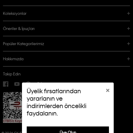
Koleksiyonlar
Öneriler & İpuçları
Popüler Kategorilerimiz
Hakkımızda
Takip Edin
×
Üyelik fırsatlarından
yararlanın ve
indirimlerden öncelikli
faydalanın.
Üye Olun