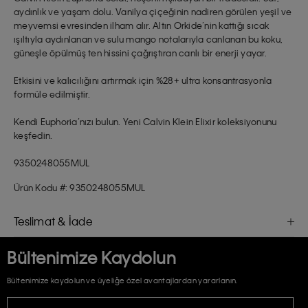
aydınlık ve yaşam dolu. Vanilya çiçeğinin nadiren görülen yeşil ve
meyvemsi evresinden ilham alır. Altın Orkide’nin kattığı sıcak
ışıltıyla aydınlanan ve sulu mango notalarıyla canlanan bu koku,
güneşle öpülmüş ten hissini çağrıştıran canlı bir enerji yayar.
Etkisini ve kalıcılığını artırmak için %28+ ultra konsantrasyonla
formüle edilmiştir.
Kendi Euphoria’nızı bulun. Yeni Calvin Klein Elixir koleksiyonunu
keşfedin.
9350248055MUL
Ürün Kodu #: 9350248055MUL
Teslimat & İade
Bültenimize Kaydolun
Bültenimize kaydolun ve üyeliğe özel avantajlardan yararlanın.