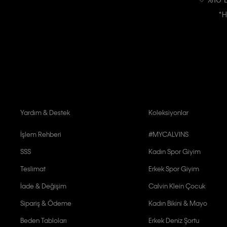
*H
Kişiye özel ticari elektronik iletilerini almak için
Açık Onay
veriyorum.
Aydınlatma Metni’ni
okuduğumu kabul ediyorum.
Calvin Klein tarafından kişisel verilerimin yurtdışına aktarılmasına açık 
Yardım & Destek
Koleksiyonlar
İşlem Rehberi
#MYCALVINS
SSS
Kadın Spor Giyim
Teslimat
Erkek Spor Giyim
İade & Değişim
Calvin Klein Çocuk
Sipariş & Ödeme
Kadın Bikini & Mayo
Beden Tabloları
Erkek Deniz Şortu