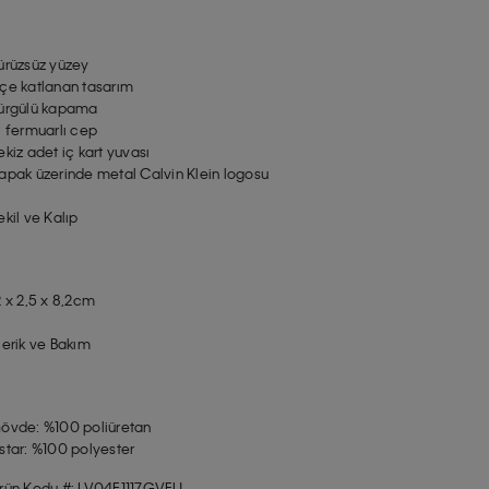
ürüzsüz yüzey
çe katlanan tasarım
ürgülü kapama
ç fermuarlı cep
ekiz adet iç kart yuvası
apak üzerinde metal Calvin Klein logosu
ekil ve Kalıp
2 x 2,5 x 8,2cm
çerik ve Bakım
övde: %100 poliüretan
star: %100 polyester
rün Kodu #: LV04F1117GVFU