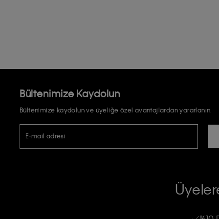
Bültenimize Kaydolun
Bültenimize kaydolun ve üyeliğe özel avantajlardan yararlanın.
E-mail adresi
TİCARİ ELEKTRONİK İLETİ GÖNDERİLMESİ HUSUSUNDA KİŞİSEL VE
RIZA VE ONAY METNİ
Üyelere
Calvin Klein e-bültenine abone olarak, kişisel verilerimin Calvin Klein tarafı
kampanyalarla alakalı her türlü iletişim yoluyla; E-mail ve SMS dahil olmak üze
%10 
Erkek
Kadın
Çocuk
işleneceğini anlıyor ve kabul ediyorum.