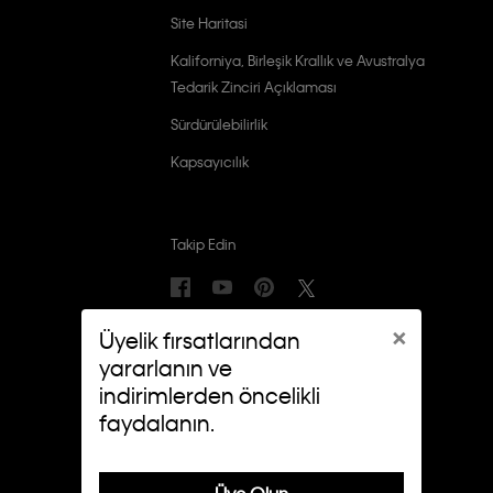
Site Haritasi
Kaliforniya, Birleşik Krallık ve Avustralya
Tedarik Zinciri Açıklaması
Sürdürülebilirlik
Kapsayıcılık
Takip Edin
×
Üyelik fırsatlarından
yararlanın ve
indirimlerden öncelikli
faydalanın.