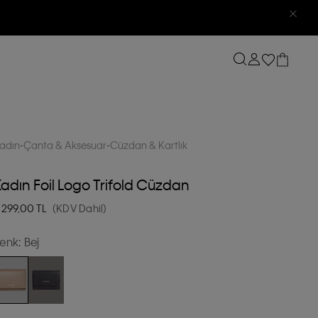
adın
Çanta & Aksesuar
Cüzdan & Kartlık
adın Foil Logo Trifold Cüzdan
.299,00
TL
(KDV Dahil)
enk:
Bej