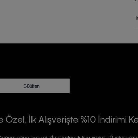
T
E-Bülten
RİLERİN İŞLENMESİ HAKKINDA AÇIK
 Özel, İlk Alışverişte %10 İndirimi K
na gönderileceğinin ve güncel ürün,
re haberdar edilip, kişisel verilerimin
Doğum günü indirimi
İndirimlere Erken Erişim
Üyelere özel