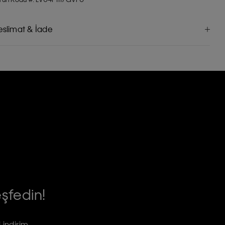
eslimat & İade
eşfedin!
 indirim