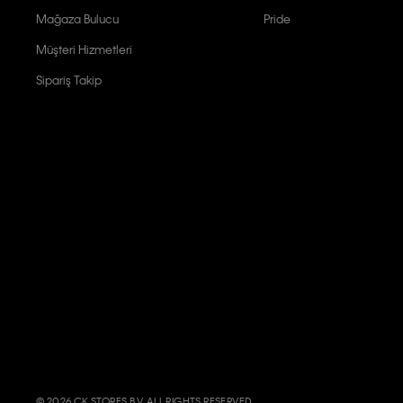
Mağaza Bulucu
Pride
Müşteri Hizmetleri
Sipariş Takip
© 2026 CK STORES B.V. ALL RIGHTS RESERVED