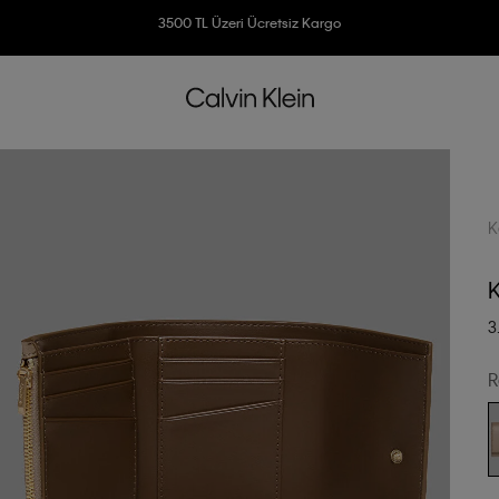
Ücretsiz İade
3500 TL Üzeri Ücretsiz Kargo
7500 TL Ve Üzeri Alışverişlerinizde 6 Taksit İmkanı
K
K
3
R