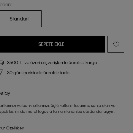
eden:
Standart
SEPETE EKLE
3500 TL ve üzeri alışverişlerde ücretsiz kargo
30 gün içerisinde ücretsiz iade
etay
artlarınızı ve banknotlarınızı, üçlü katlanır tasarıma sahip olan ve
apak kısmında metal logoyla tamamlanan bu cüzdanda taşıyın.
rün Özellikleri