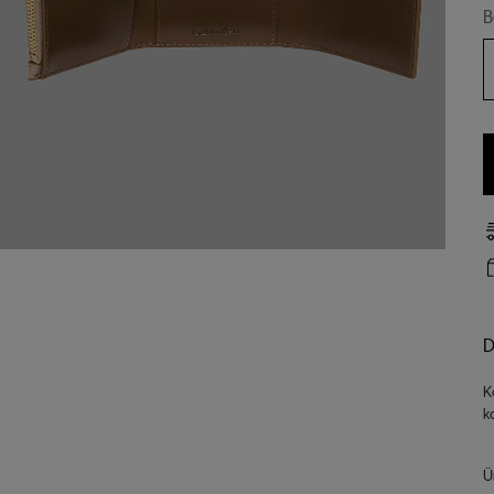
B
D
K
k
Ü