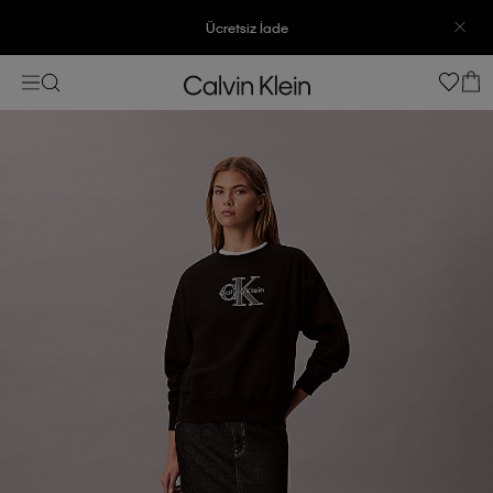
Ücretsiz İade
3500 TL Üzeri Ücretsiz Kargo
7500 TL Ve Üzeri Alışverişlerinizde 6 Taksit İmkanı