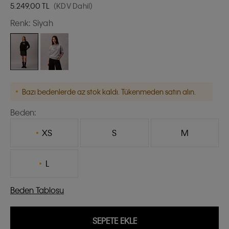
5.249,00
TL
(KDV Dahil)
Renk:
Siyah
Bazı bedenlerde az stok kaldı. Tükenmeden satın alın.
Beden:
XS
S
M
L
Beden Tablosu
SEPETE EKLE