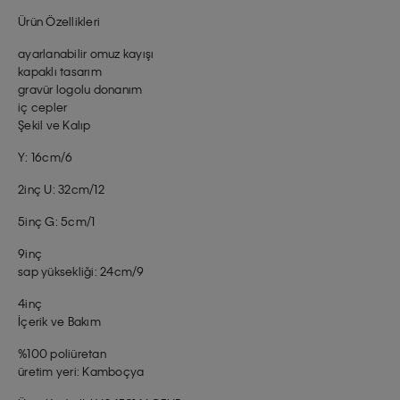
Ürün Özellikleri
ayarlanabilir omuz kayışı
kapaklı tasarım
gravür logolu donanım
iç cepler
Şekil ve Kalıp
Y: 16cm/6
2inç U: 32cm/12
5inç G: 5cm/1
9inç
sap yüksekliği: 24cm/9
4inç
İçerik ve Bakım
%100 poliüretan
üretim yeri: Kamboçya