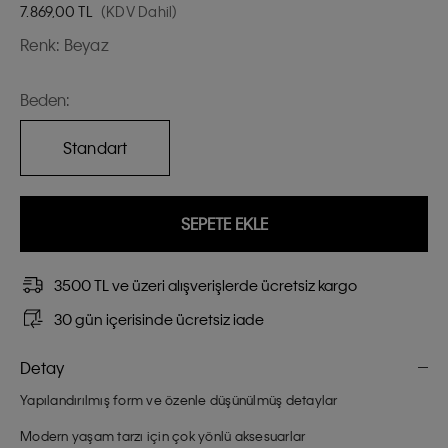
7.869,00
TL
(KDV Dahil)
Renk:
Beyaz
Beden:
Standart
SEPETE EKLE
3500 TL ve üzeri alışverişlerde ücretsiz kargo
30 gün içerisinde ücretsiz iade
Detay
Yapılandırılmış form ve özenle düşünülmüş detaylar
Modern yaşam tarzı için çok yönlü aksesuarlar