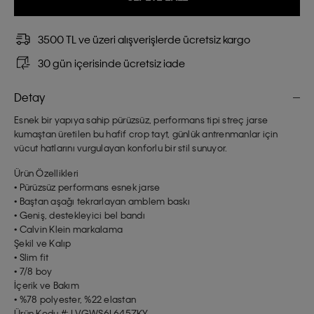
3500 TL ve üzeri alışverişlerde ücretsiz kargo
30 gün içerisinde ücretsiz iade
Detay
Esnek bir yapıya sahip pürüzsüz, performans tipi streç jarse
kumaştan üretilen bu hafif crop tayt, günlük antrenmanlar için
vücut hatlarını vurgulayan konforlu bir stil sunuyor.
Ürün Özellikleri
• Pürüzsüz performans esnek jarse
• Baştan aşağı tekrarlayan amblem baskı
• Geniş, destekleyici bel bandı
• Calvin Klein markalama
Şekil ve Kalıp
• Slim fit
• 7/8 boy
İçerik ve Bakım
• %78 polyester, %22 elastan
Ürün Kodu #: LVGWS6L645ZKY