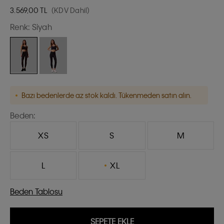
3.569,00
TL
(KDV Dahil)
Renk:
Siyah
Bazı bedenlerde az stok kaldı. Tükenmeden satın alın.
Beden:
XS
S
M
L
XL
Beden Tablosu
SEPETE EKLE