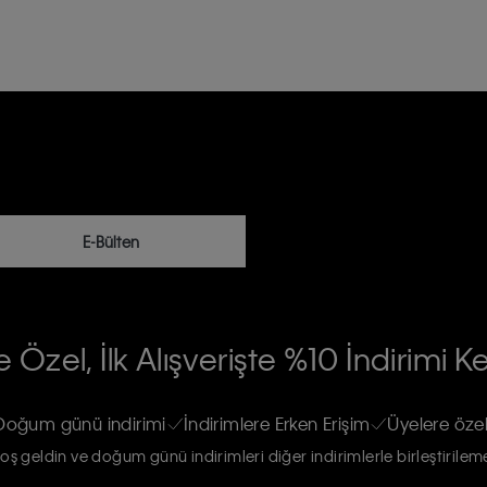
E-Bülten
RİLERİN İŞLENMESİ HAKKINDA AÇIK
 Özel, İlk Alışverişte %10 İndirimi K
na gönderileceğinin ve güncel ürün,
re haberdar edilip, kişisel verilerimin
Doğum günü indirimi
İndirimlere Erken Erişim
Üyelere özel
oş geldin ve doğum günü indirimleri diğer indirimlerle birleştirilem