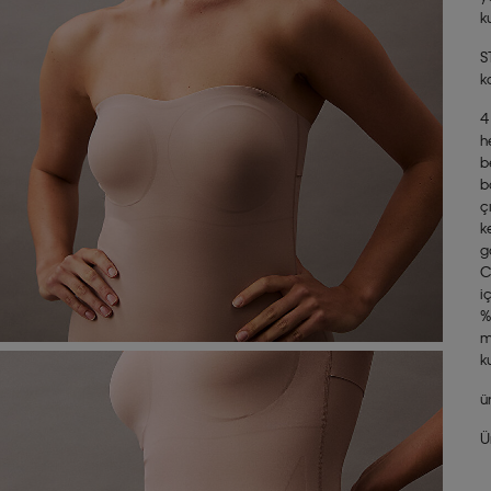
k
S
k
4
h
b
b
ç
k
g
C
i
%
m
k
ü
Ü