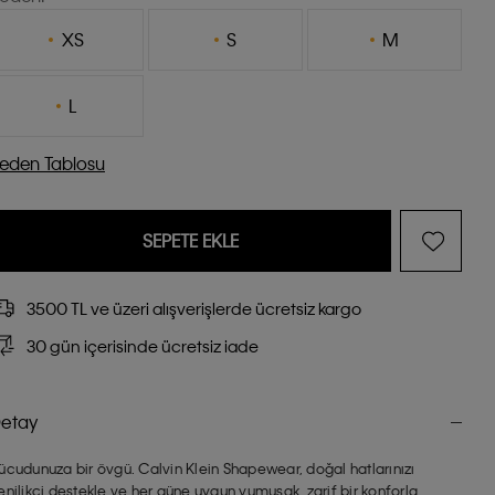
XS
S
M
L
eden Tablosu
SEPETE EKLE
3500 TL ve üzeri alışverişlerde ücretsiz kargo
30 gün içerisinde ücretsiz iade
etay
ücudunuza bir övgü. Calvin Klein Shapewear, doğal hatlarınızı
enilikçi destekle ve her güne uygun yumuşak, zarif bir konforla