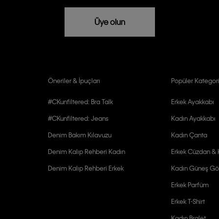
rızam vardır
Üye olun
Öneriler & İpuçları
Popüler Kategori
#CKunfiltered: Bra Talk
Erkek Ayakkabı
#CKunfiltered: Jeans
Kadın Ayakkabı
Denim Bakım Kılavuzu
Kadın Çanta
Denim Kalıp Rehberi Kadın
Erkek Cüzdan & K
Denim Kalıp Rehberi Erkek
Kadın Güneş Gö
Erkek Parfüm
Erkek T-Shirt
Kadın Bralet