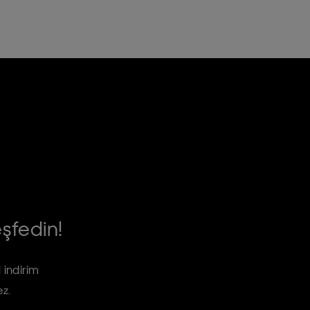
eşfedin!
 indirim
ez.