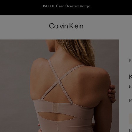
3500 TL Üzeri Ücretsiz Kargo
7500 TL Ve Üzeri Alışverişlerinizde 6 Taksit İmkanı
K
K
5
R
B