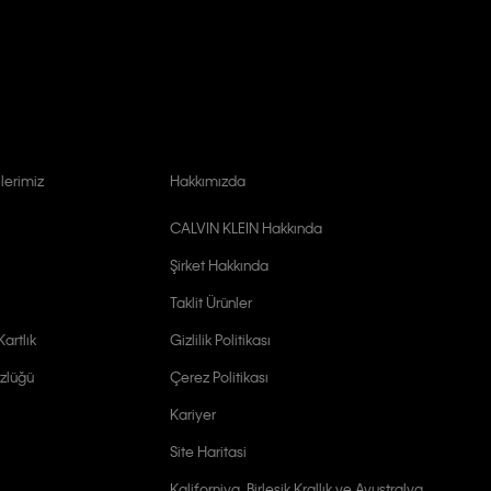
lerimiz
Hakkımızda
CALVIN KLEIN Hakkında
Şirket Hakkında
Taklit Ürünler
artlık
Gizlilik Politikası
zlüğü
Çerez Politikası
Kariyer
Site Haritasi
Kaliforniya, Birleşik Krallık ve Avustralya