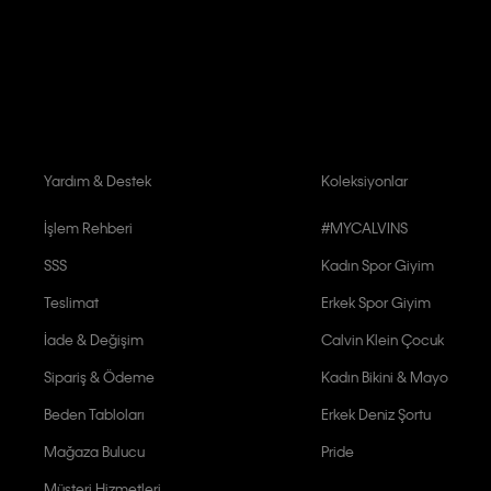
Aydınlatma Metni’ni
okuduğumu kabul ediyorum.
Calvin Klein tarafından kişisel verilerimin yurtdışına aktarılmasına açık 
Yardım & Destek
Koleksiyonlar
İşlem Rehberi
#MYCALVINS
SSS
Kadın Spor Giyim
Teslimat
Erkek Spor Giyim
İade & Değişim
Calvin Klein Çocuk
Sipariş & Ödeme
Kadın Bikini & Mayo
Beden Tabloları
Erkek Deniz Şortu
Mağaza Bulucu
Pride
Müşteri Hizmetleri