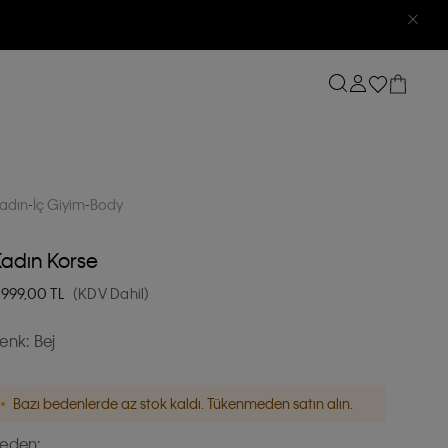
adın
İç Giyim
Body
adın Korse
.999,00
TL
(KDV Dahil)
enk:
Bej
Bazı bedenlerde az stok kaldı. Tükenmeden satın alın.
eden: