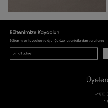
Bültenimize Kaydolun
Bültenimize kaydolun ve üyeliğe özel avantajlardan yararlanın.
E-mail adresi
TİCARİ ELEKTRONİK İLETİ GÖNDERİLMESİ HUSUSUNDA KİŞİSEL VE
RIZA VE ONAY METNİ
Üyelere
Calvin Klein e-bültenine abone olarak, kişisel verilerimin Calvin Klein tarafı
kampanyalarla alakalı her türlü iletişim yoluyla; E-mail ve SMS dahil olmak üze
%10 
Erkek
Kadın
Çocuk
işleneceğini anlıyor ve kabul ediyorum.
*H
Kişiye özel ticari elektronik iletilerini almak için
Açık Onay
veriyorum.