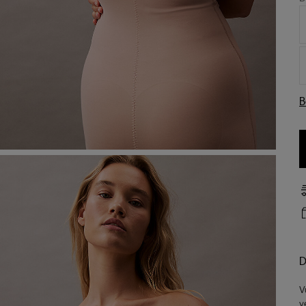
B
D
V
y