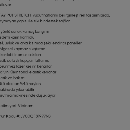
utluyor.
TAY PUT STRETCH, vücut hatlarını belirginleştiren tasarımlarda,
aymayan yapısı ile sıkı bir destek sağlar.
 yönlü esnek kumaş karışımı
edefli karın kontrolü
el, uyluk ve arka kısımda şekillendirici paneller
ölgesel kaymaz sıkıştırma
ıkarılabilir omuz askıları
esik detaylı kopçalı tutturma
örünmez lazer kesim kenarlar
alvin Klein tonal elastik kenarlar
çerik ve bakım:
55 elastan %45 naylon
akinede yıkanabilir
urutma makinesinde düşük ayar
retim yeri: Vietnam
rün Kodu #: LV00QF81977NS