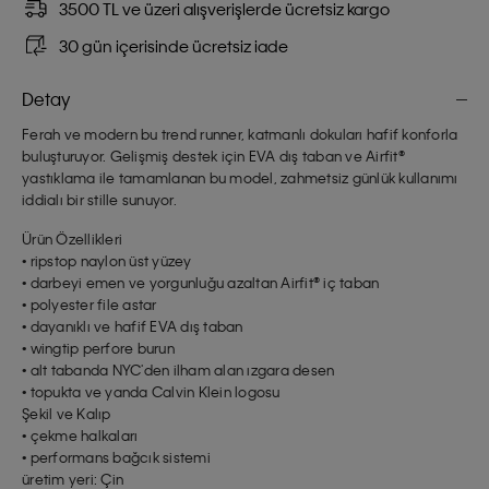
3500 TL ve üzeri alışverişlerde ücretsiz kargo
30 gün içerisinde ücretsiz iade
Detay
Ferah ve modern bu trend runner, katmanlı dokuları hafif konforla
buluşturuyor. Gelişmiş destek için EVA dış taban ve Airfit®
yastıklama ile tamamlanan bu model, zahmetsiz günlük kullanımı
iddialı bir stille sunuyor.
Ürün Özellikleri
• ripstop naylon üst yüzey
• darbeyi emen ve yorgunluğu azaltan Airfit® iç taban
• polyester file astar
• dayanıklı ve hafif EVA dış taban
• wingtip perfore burun
• alt tabanda NYC'den ilham alan ızgara desen
• topukta ve yanda Calvin Klein logosu
Şekil ve Kalıp
• çekme halkaları
• performans bağcık sistemi
üretim yeri: Çin