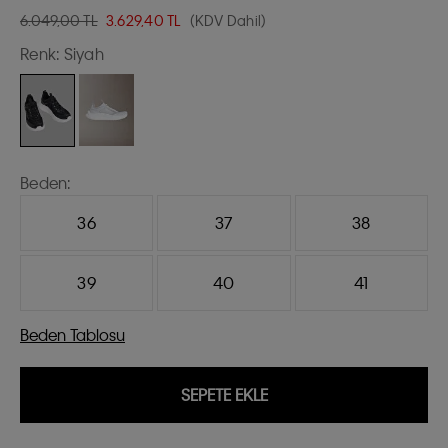
6.049,00 TL
3.629,40
TL
(KDV Dahil)
Renk:
Siyah
Beden:
36
37
38
39
40
41
Beden Tablosu
SEPETE EKLE