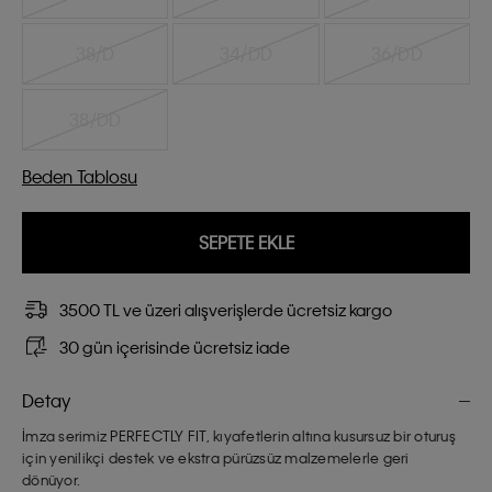
38/D
34/DD
36/DD
38/DD
Beden Tablosu
SEPETE EKLE
3500 TL ve üzeri alışverişlerde ücretsiz kargo
30 gün içerisinde ücretsiz iade
Detay
İmza serimiz PERFECTLY FIT, kıyafetlerin altına kusursuz bir oturuş
için yenilikçi destek ve ekstra pürüzsüz malzemelerle geri
dönüyor.