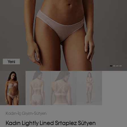
Yeni
Kadın
İç Giyim
Sütyen
Kadın Lightly Lined Srtaplez Sütyen