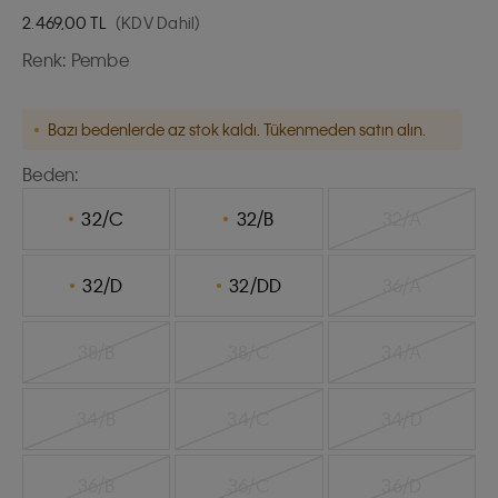
2.469,00
TL
(KDV Dahil)
Renk:
Pembe
Bazı bedenlerde az stok kaldı. Tükenmeden satın alın.
Beden:
32/C
32/B
32/A
32/D
32/DD
36/A
38/B
38/C
34/A
34/B
34/C
34/D
36/B
36/C
36/D