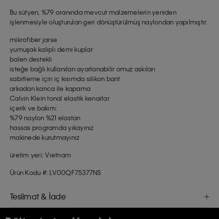
Bu sütyen, %79 oranında mevcut malzemelerin yeniden
işlenmesiyle oluşturulan geri dönüştürülmüş naylondan yapılmıştır.
mikrofiber jarse
yumuşak kalıplı demi kuplar
balen destekli
isteğe bağlı kullanılan ayarlanabilir omuz askıları
sabitleme için iç kısımda silikon bant
arkadan kanca ile kapama
Calvin Klein tonal elastik kenarlar
içerik ve bakım:
%79 naylon %21 elastan
hassas programda yıkayınız
makinede kurutmayınız
üretim yeri: Vietnam
Ürün Kodu #: LV00QF75377NS
Teslimat & İade