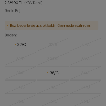
2.869,00
TL
(KDV Dahil)
Renk:
Bej
Bazı bedenlerde az stok kaldı. Tükenmeden satın alın.
Beden:
32/C
32/B
32/A
32/D
32/DD
36/A
38/B
38/C
34/A
34/B
34/C
34/D
36/B
36/C
36/D