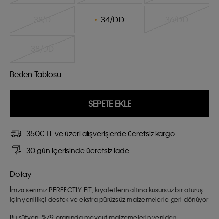
38/D
34/DD
36/DD
38/DD
Beden Tablosu
SEPETE EKLE
3500 TL ve üzeri alışverişlerde ücretsiz kargo
30 gün içerisinde ücretsiz iade
Detay
İmza serimiz PERFECTLY FIT, kıyafetlerin altına kusursuz bir oturuş
için yenilikçi destek ve ekstra pürüzsüz malzemelerle geri dönüyor
Bu sütyen, %79 oranında mevcut malzemelerin yeniden