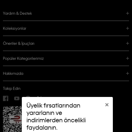
Yardım & Destek
Koleksiyonlar
Öneriler & İpuçları
Popüler Kategorilerimiz
Hakkımızda
Takip Edin
×
Üyelik fırsatlarından
yararlanın ve
indirimlerden öncelikli
faydalanın.