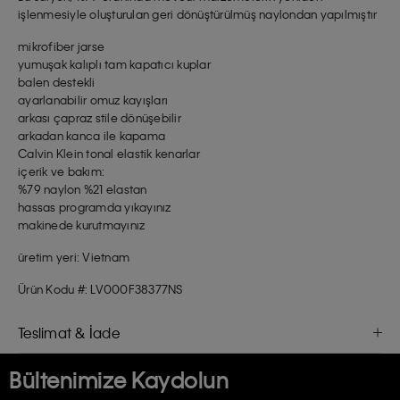
işlenmesiyle oluşturulan geri dönüştürülmüş naylondan yapılmıştır
mikrofiber jarse
yumuşak kalıplı tam kapatıcı kuplar
balen destekli
ayarlanabilir omuz kayışları
arkası çapraz stile dönüşebilir
arkadan kanca ile kapama
Calvin Klein tonal elastik kenarlar
içerik ve bakım:
%79 naylon %21 elastan
hassas programda yıkayınız
makinede kurutmayınız
üretim yeri: Vietnam
Ürün Kodu #: LV000F38377NS
Teslimat & İade
Bültenimize Kaydolun